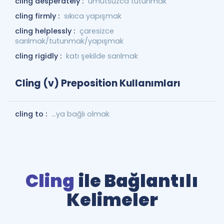
cling desperately :
umutsuzca tutunmak
cling firmly :
sıkıca yapışmak
cling helplessly :
çaresizce
sarılmak/tutunmak/yapışmak
cling rigidly :
katı şekilde sarılmak
Cling (v) Preposition Kullanımları
cling to :
…ya bağlı olmak
Cling
ile Bağlantılı
Kelimeler