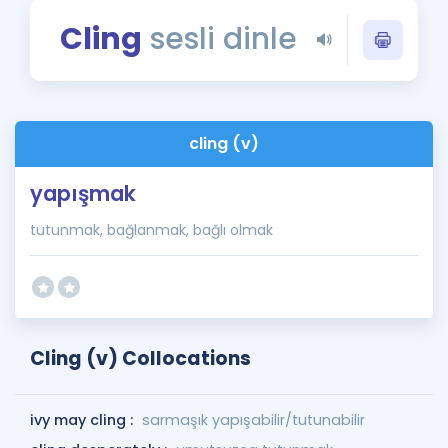
Puan Hesaplama
Cling
sesli dinle
Rehberlik Aracı
ÖSYM Sınav Takvimi
cling (v)
Kampanyalar
yapışmak
Blog
tutunmak, bağlanmak, bağlı olmak
İngilizce Gramer
Cling (v) Collocations
ivy may cling :
sarmaşık yapışabilir/tutunabilir