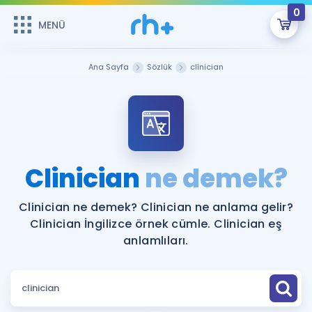
0
MENÜ
MENÜ
Üye Girişi
Ana Sayfa
Sözlük
clinician
Online Dersler
Sepetin Şu An Boş.
Çalışma Paketleri
Remzi Hoca ile seni sınava hazırlayacak onlarca eğitim seni
bekliyor!
Kitaplar ve Kaynaklar
GİRİŞ YAP
Clinician
ne demek?
Katılımcı Görüşleri
Şifremi Hatırlamıyorum
Clinician ne demek? Clinician ne anlama gelir?
Clinician İngilizce örnek cümle. Clinician eş
ÜYE DEĞİLİM
Faydalı Araçlar
anlamlıları.
Ücretsiz Kaynaklar
Blog
İngilizce Gramer
Hakkımızda
Kariyer
Sözlük
Soru & Cevap
İletişim