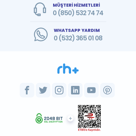
MÜŞTERİ HİZMETLERİ
0 (850) 532 74 74
WHATSAPP YARDIM
0 (532) 365 01 08