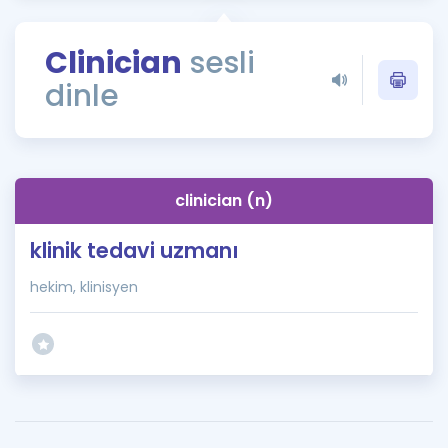
Puan Hesaplama
Clinician
sesli
Rehberlik Aracı
dinle
ÖSYM Sınav Takvimi
Kampanyalar
Blog
clinician (n)
İngilizce Gramer
klinik tedavi uzmanı
hekim, klinisyen