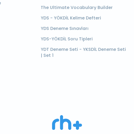
e
The Ultimate Vocabulary Builder
YDS - YÖKDİL Kelime Defteri
YDS Deneme Sınavları
YDS-YÖKDİL Soru Tipleri
YDT Deneme Seti - YKSDİL Deneme Seti
| Set 1