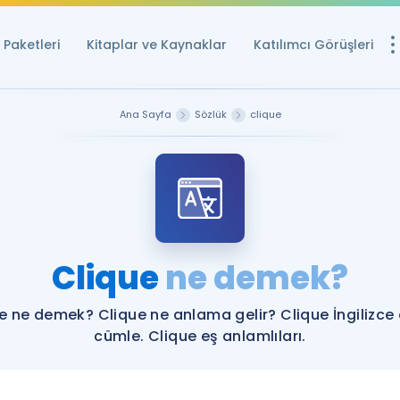
Paketleri
Kitaplar ve Kaynaklar
Katılımcı Görüşleri
Ücretsiz Kayna
Ana Sayfa
Sözlük
clique
YDS ve YÖKDİL içi
Sözlük
İngilizce Sınavları
Puan Hesapla
Clique
ne demek?
YDS ve YÖKDİL P
Remz
Rehberlik Aracı
e ne demek? Clique ne anlama gelir? Clique İngilizce
YDS ve YÖKDİL'e H
cümle. Clique eş anlamlıları.
ÖSYM Sınav Ta
Tüm ÖSYM Sınavl