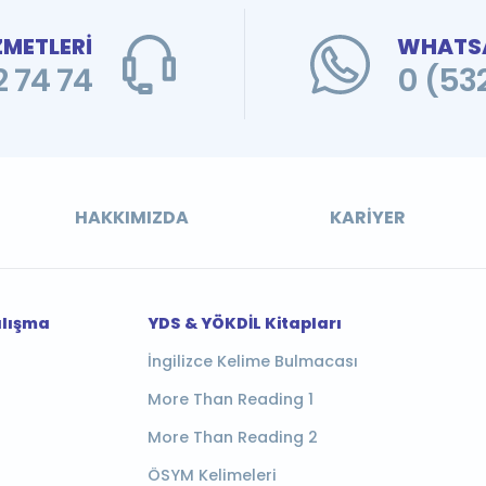
ZMETLERİ
WHATSA
 74 74
0 (53
HAKKIMIZDA
KARIYER
alışma
YDS & YÖKDİL Kitapları
İngilizce Kelime Bulmacası
More Than Reading 1
More Than Reading 2
ÖSYM Kelimeleri