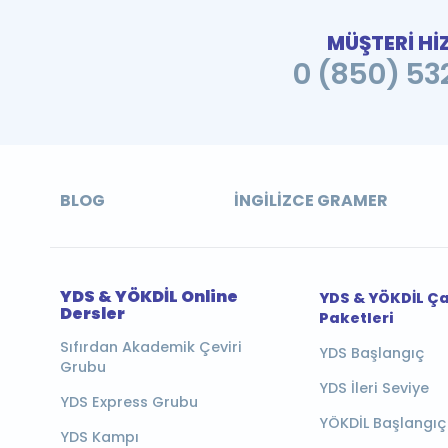
MÜŞTERİ Hİ
0 (850) 532
BLOG
İNGILIZCE GRAMER
YDS & YÖKDİL Online
YDS & YÖKDİL Ç
Dersler
Paketleri
Sıfırdan Akademik Çeviri
YDS Başlangıç
Grubu
YDS İleri Seviye
YDS Express Grubu
YÖKDİL Başlangıç
YDS Kampı