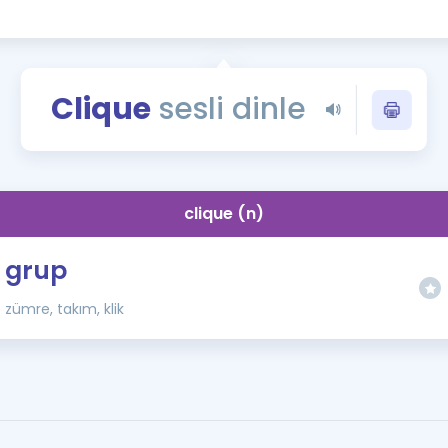
Kampanyalar
Eğitim ve Kitaplar
Blog
Clique
sesli dinle
YDS - YÖKDİL Tüm S
İngilizce Gram
İngilizce Gramer
clique (n)
grup
zümre, takım, klik