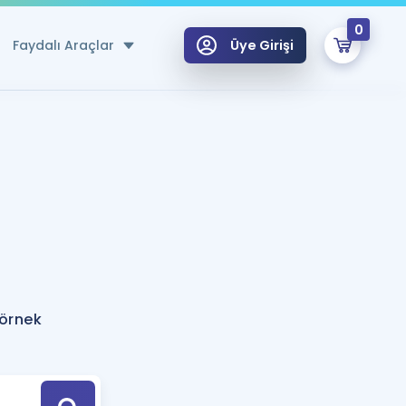
0
Faydalı Araçlar
Üye Girişi
klar
n Ücretsiz Kaynaklar
 için Özel Sözlük
Sepetin Şu An Boş.
ma
uan Hesaplama Aracı
i Hoca ile seni sınava hazırlayacak onlarca eğitim seni bekliyor!
Şifremi Hatırlamıyorum
GİRİŞ YAP
 örnek
azırlananlar için Öneriler
kvimi
ÜYE DEĞİLİM
arı Tek Takvimde