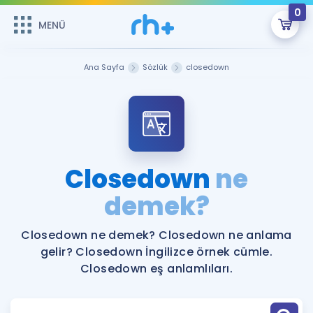
0
MENÜ
MENÜ
Üye Girişi
Ana Sayfa
Sözlük
closedown
Online Dersler
Sepetin Şu An Boş.
Çalışma Paketleri
Remzi Hoca ile seni sınava hazırlayacak onlarca eğitim seni
bekliyor!
Kitaplar ve Kaynaklar
GİRİŞ YAP
Closedown
ne
Katılımcı Görüşleri
demek?
Şifremi Hatırlamıyorum
ÜYE DEĞİLİM
Faydalı Araçlar
Closedown ne demek? Closedown ne anlama
gelir? Closedown İngilizce örnek cümle.
Ücretsiz Kaynaklar
Blog
İngilizce Gramer
Closedown eş anlamlıları.
Hakkımızda
Kariyer
Sözlük
Soru & Cevap
İletişim