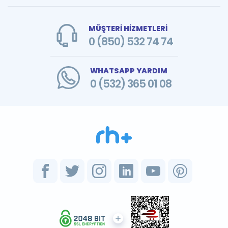
MÜŞTERİ HİZMETLERİ
0 (850) 532 74 74
WHATSAPP YARDIM
0 (532) 365 01 08