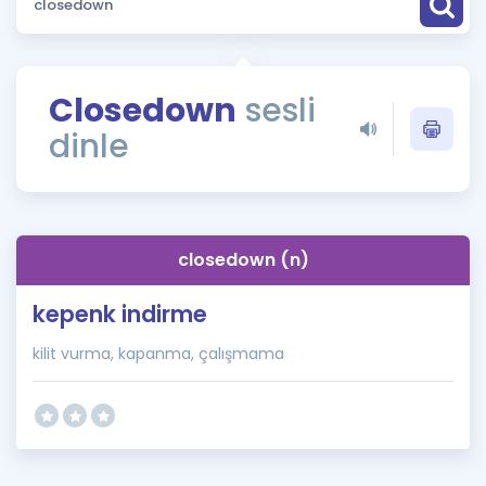
Puan Hesaplama
Rehberlik Aracı
Closedown
sesli
ÖSYM Sınav Takvimi
dinle
Kampanyalar
Blog
closedown (n)
İngilizce Gramer
kepenk indirme
kilit vurma, kapanma, çalışmama