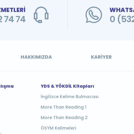
ZMETLERİ
WHATSA
 74 74
0 (53
HAKKIMIZDA
KARIYER
alışma
YDS & YÖKDİL Kitapları
İngilizce Kelime Bulmacası
More Than Reading 1
More Than Reading 2
ÖSYM Kelimeleri