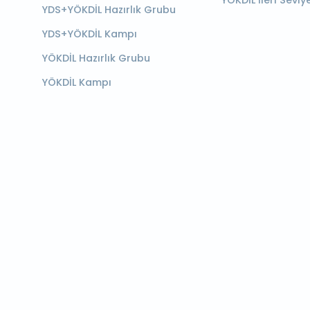
YÖKDİL İleri Seviy
YDS+YÖKDİL Hazırlık Grubu
YDS+YÖKDİL Kampı
YÖKDİL Hazırlık Grubu
YÖKDİL Kampı