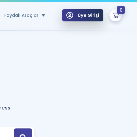
0
Faydalı Araçlar
Üye Girişi
klar
n Ücretsiz Kaynaklar
 için Özel Sözlük
Sepetin Şu An Boş.
ma
uan Hesaplama Aracı
i Hoca ile seni sınava hazırlayacak onlarca eğitim seni bekliyor!
Şifremi Hatırlamıyorum
GİRİŞ YAP
ness
azırlananlar için Öneriler
kvimi
ÜYE DEĞİLİM
arı Tek Takvimde