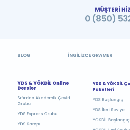
MÜŞTERİ Hİ
0 (850) 532
BLOG
İNGILIZCE GRAMER
YDS & YÖKDİL Online
YDS & YÖKDİL Ç
Dersler
Paketleri
Sıfırdan Akademik Çeviri
YDS Başlangıç
Grubu
YDS İleri Seviye
YDS Express Grubu
YÖKDİL Başlangıç
YDS Kampı