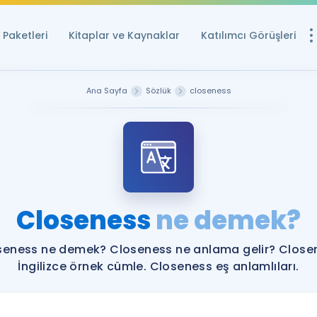
Paketleri
Kitaplar ve Kaynaklar
Katılımcı Görüşleri
Ücretsiz Kayna
Ana Sayfa
Sözlük
closeness
YDS ve YÖKDİL içi
Sözlük
İngilizce Sınavları
Puan Hesapla
Closeness
ne demek?
YDS ve YÖKDİL P
Remz
Rehberlik Aracı
seness ne demek? Closeness ne anlama gelir? Close
YDS ve YÖKDİL'e H
İngilizce örnek cümle. Closeness eş anlamlıları.
ÖSYM Sınav Ta
Tüm ÖSYM Sınavl