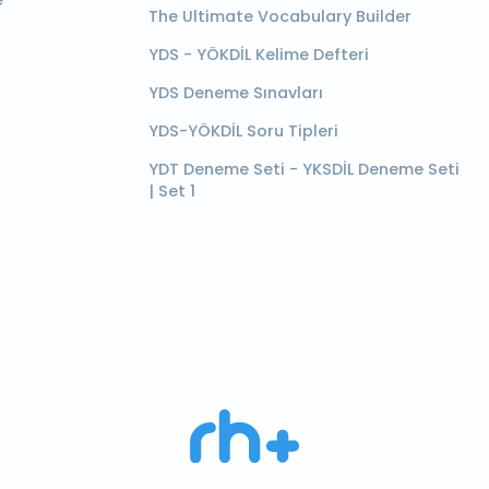
e
The Ultimate Vocabulary Builder
YDS - YÖKDİL Kelime Defteri
YDS Deneme Sınavları
YDS-YÖKDİL Soru Tipleri
YDT Deneme Seti - YKSDİL Deneme Seti
| Set 1