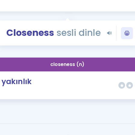
Kampanyalar
Eğitim ve Kitaplar
Blog
Closeness
sesli dinle
YDS - YÖKDİL Tüm S
İngilizce Gram
İngilizce Gramer
closeness (n)
yakınlık