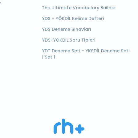
e
The Ultimate Vocabulary Builder
YDS - YÖKDİL Kelime Defteri
YDS Deneme Sınavları
YDS-YÖKDİL Soru Tipleri
YDT Deneme Seti - YKSDİL Deneme Seti
| Set 1