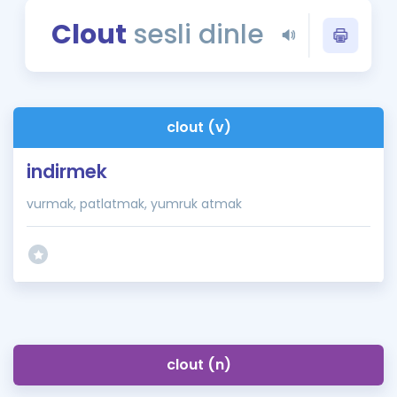
Puan Hesaplama
Clout
sesli dinle
Rehberlik Aracı
ÖSYM Sınav Takvimi
clout (v)
Kampanyalar
indirmek
Blog
vurmak, patlatmak, yumruk atmak
İngilizce Gramer
clout (n)