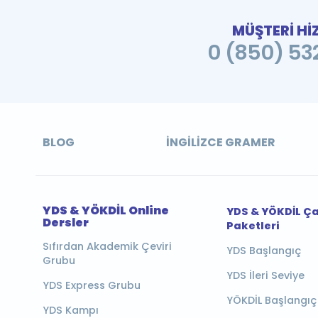
MÜŞTERİ Hİ
0 (850) 532
BLOG
İNGILIZCE GRAMER
YDS & YÖKDİL Online
YDS & YÖKDİL Ç
Dersler
Paketleri
Sıfırdan Akademik Çeviri
YDS Başlangıç
Grubu
YDS İleri Seviye
YDS Express Grubu
YÖKDİL Başlangıç
YDS Kampı