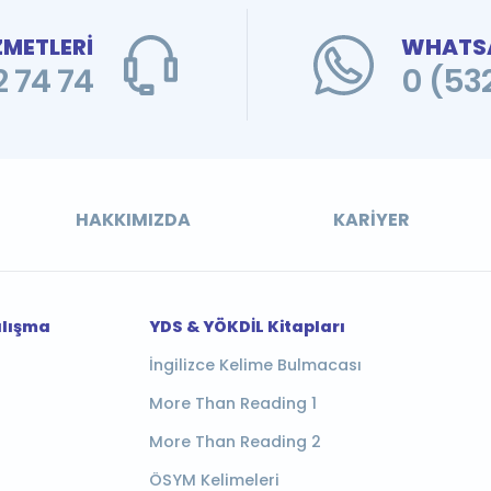
ZMETLERİ
WHATSA
 74 74
0 (53
HAKKIMIZDA
KARIYER
alışma
YDS & YÖKDİL Kitapları
İngilizce Kelime Bulmacası
More Than Reading 1
More Than Reading 2
ÖSYM Kelimeleri