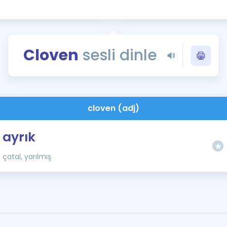
Kampanyalar
Eğitim ve Kitaplar
Blog
Cloven
sesli dinle
YDS - YÖKDİL Tüm S
İngilizce Gram
İngilizce Gramer
cloven (adj)
ayrık
çatal, yarılmış