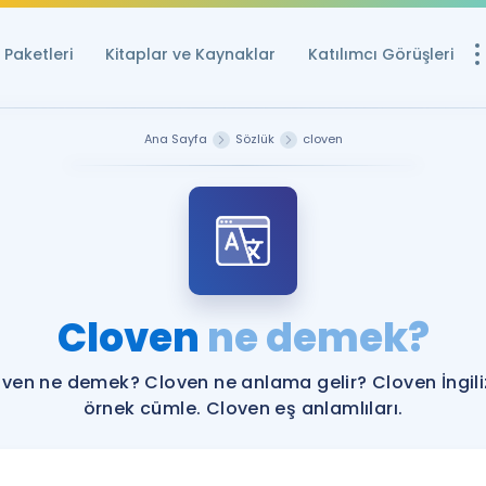
Paketleri
Kitaplar ve Kaynaklar
Katılımcı Görüşleri
Ücretsiz Kayna
Ana Sayfa
Sözlük
cloven
YDS ve YÖKDİL içi
Sözlük
İngilizce Sınavları
Puan Hesapla
Cloven
ne demek?
YDS ve YÖKDİL P
Remz
Rehberlik Aracı
ven ne demek? Cloven ne anlama gelir? Cloven İngil
YDS ve YÖKDİL'e H
örnek cümle. Cloven eş anlamlıları.
ÖSYM Sınav Ta
Tüm ÖSYM Sınavl