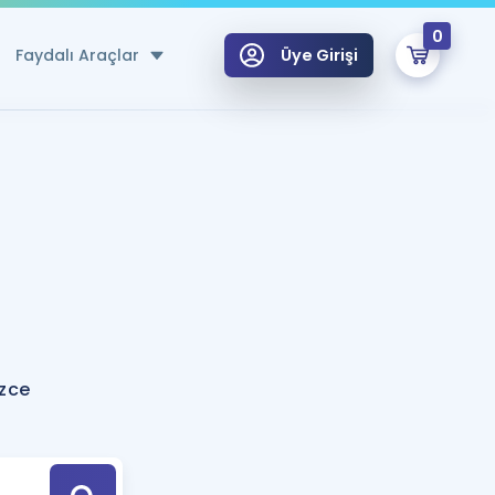
0
Faydalı Araçlar
Üye Girişi
klar
n Ücretsiz Kaynaklar
 için Özel Sözlük
Sepetin Şu An Boş.
ma
uan Hesaplama Aracı
i Hoca ile seni sınava hazırlayacak onlarca eğitim seni bekliyor!
Şifremi Hatırlamıyorum
GİRİŞ YAP
izce
azırlananlar için Öneriler
kvimi
ÜYE DEĞİLİM
arı Tek Takvimde