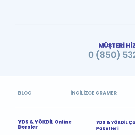
MÜŞTERİ Hİ
0 (850) 532
BLOG
İNGILIZCE GRAMER
YDS & YÖKDİL Online
YDS & YÖKDİL Ç
Dersler
Paketleri