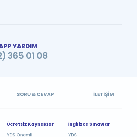
PP YARDIM
2) 365 01 08
SORU & CEVAP
İLETIŞIM
Ücretsiz Kaynaklar
İngilizce Sınavlar
YDS Önemli
YDS