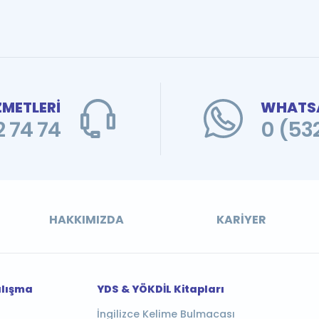
ZMETLERİ
WHATSA
 74 74
0 (53
HAKKIMIZDA
KARIYER
alışma
YDS & YÖKDİL Kitapları
İngilizce Kelime Bulmacası