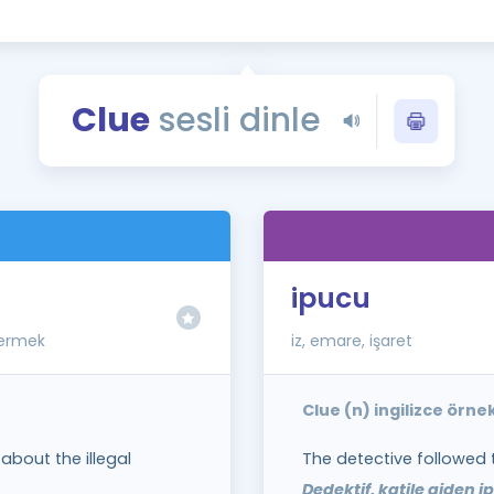
Kampanyalar
Eğitim ve Kitaplar
Blog
Clue
sesli dinle
YDS - YÖKDİL Tüm S
İngilizce Gram
İngilizce Gramer
ipucu
vermek
iz, emare, işaret
Clue (n) ingilizce örn
about the illegal
The detective followed 
Dedektif, katile giden ip