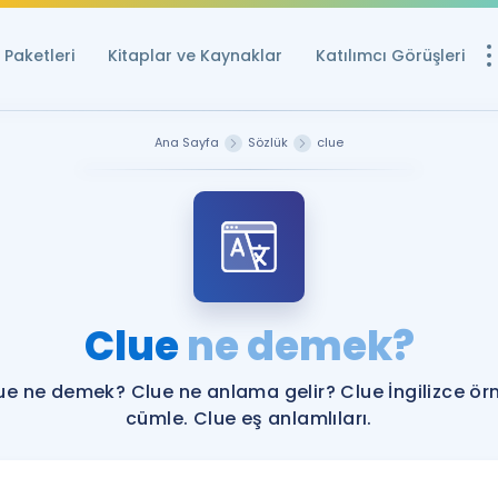
Paketleri
Kitaplar ve Kaynaklar
Katılımcı Görüşleri
Ücretsiz Kayna
Ana Sayfa
Sözlük
clue
YDS ve YÖKDİL içi
Sözlük
İngilizce Sınavları
Puan Hesapla
Clue
ne demek?
YDS ve YÖKDİL P
Remz
Rehberlik Aracı
ue ne demek? Clue ne anlama gelir? Clue İngilizce ör
YDS ve YÖKDİL'e H
cümle. Clue eş anlamlıları.
ÖSYM Sınav Ta
Tüm ÖSYM Sınavl