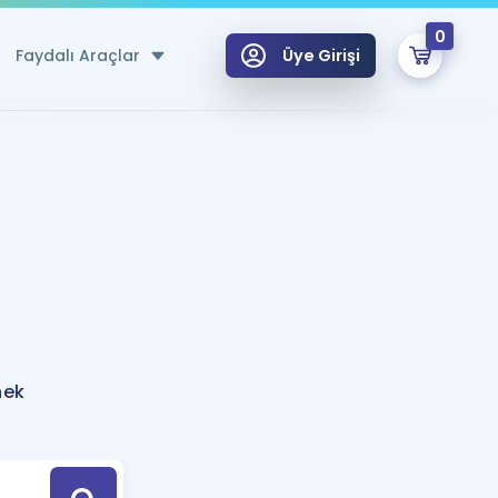
0
Faydalı Araçlar
Üye Girişi
klar
n Ücretsiz Kaynaklar
 için Özel Sözlük
Sepetin Şu An Boş.
ma
uan Hesaplama Aracı
i Hoca ile seni sınava hazırlayacak onlarca eğitim seni bekliyor!
Şifremi Hatırlamıyorum
GİRİŞ YAP
nek
azırlananlar için Öneriler
kvimi
ÜYE DEĞİLİM
arı Tek Takvimde