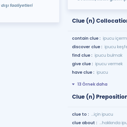
dışı faaliyetleri
Clue (n) Collocatio
contain clue :
ipucu içer
discover clue :
ipucu keş
find clue :
ipucu bulmak
give clue :
ipucu vermek
have clue :
ipucu
13 Örnek daha
Clue (n) Prepositio
clue to :
…için ipucu
clue about :
...hakkında i