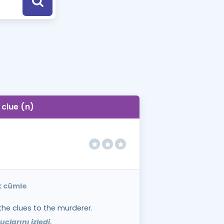
a Özel Fırsatlar
ınavlarla İlgili Haberler
er
 ve Konu Anlatımı
clue (n)
ek cümle
the clues to the murderer.
uçlarını izledi.