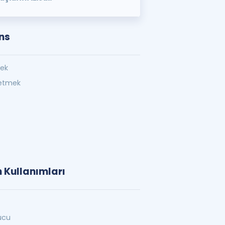
ns
mek
fetmek
n Kullanımları
pucu