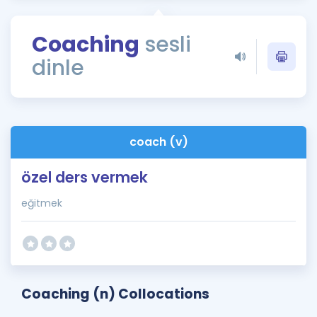
Puan Hesaplama
Coaching
sesli
Rehberlik Aracı
dinle
ÖSYM Sınav Takvimi
Kampanyalar
Blog
coach (v)
İngilizce Gramer
özel ders vermek
eğitmek
Coaching (n) Collocations