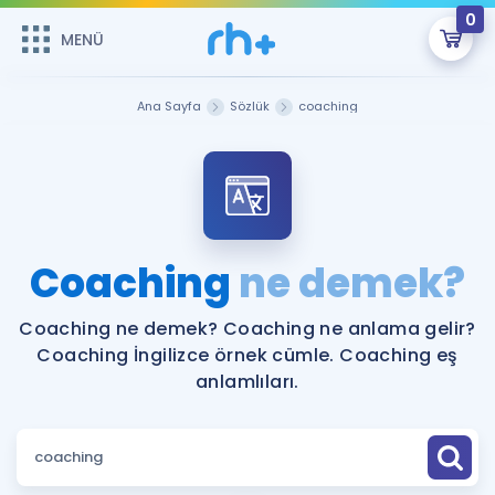
0
MENÜ
MENÜ
Üye Girişi
Ana Sayfa
Sözlük
coaching
Online Dersler
Sepetin Şu An Boş.
Çalışma Paketleri
Remzi Hoca ile seni sınava hazırlayacak onlarca eğitim seni
bekliyor!
Kitaplar ve Kaynaklar
GİRİŞ YAP
Coaching
ne demek?
Katılımcı Görüşleri
Şifremi Hatırlamıyorum
Coaching ne demek? Coaching ne anlama gelir?
Coaching İngilizce örnek cümle. Coaching eş
ÜYE DEĞİLİM
Faydalı Araçlar
anlamlıları.
Ücretsiz Kaynaklar
Blog
İngilizce Gramer
Hakkımızda
Kariyer
Sözlük
Soru & Cevap
İletişim