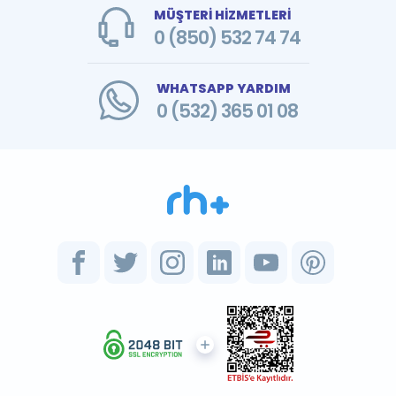
MÜŞTERİ HİZMETLERİ
0 (850) 532 74 74
WHATSAPP YARDIM
0 (532) 365 01 08