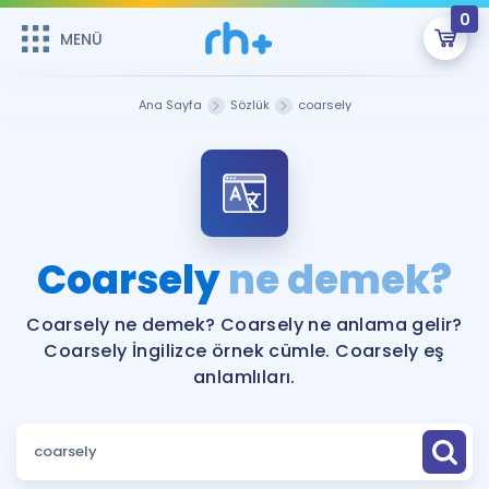
0
MENÜ
MENÜ
Üye Girişi
Ana Sayfa
Sözlük
coarsely
Online Dersler
Sepetin Şu An Boş.
Çalışma Paketleri
Remzi Hoca ile seni sınava hazırlayacak onlarca eğitim seni
bekliyor!
Kitaplar ve Kaynaklar
GİRİŞ YAP
Coarsely
ne demek?
Katılımcı Görüşleri
Şifremi Hatırlamıyorum
Coarsely ne demek? Coarsely ne anlama gelir?
Coarsely İngilizce örnek cümle. Coarsely eş
ÜYE DEĞİLİM
Faydalı Araçlar
anlamlıları.
Ücretsiz Kaynaklar
Blog
İngilizce Gramer
Hakkımızda
Kariyer
Sözlük
Soru & Cevap
İletişim