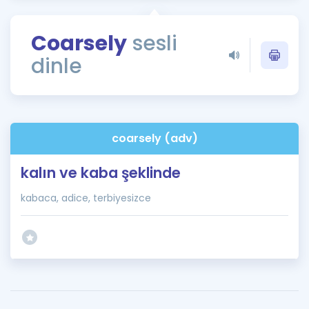
Puan Hesaplama
Coarsely
sesli
Rehberlik Aracı
dinle
ÖSYM Sınav Takvimi
Kampanyalar
Blog
coarsely (adv)
İngilizce Gramer
kalın ve kaba şeklinde
kabaca, adice, terbiyesizce