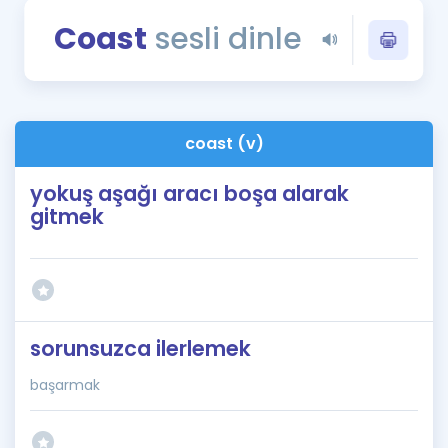
Puan Hesaplama
Coast
sesli dinle
Rehberlik Aracı
ÖSYM Sınav Takvimi
coast (v)
Kampanyalar
yokuş aşağı aracı boşa alarak
Blog
gitmek
İngilizce Gramer
sorunsuzca ilerlemek
başarmak