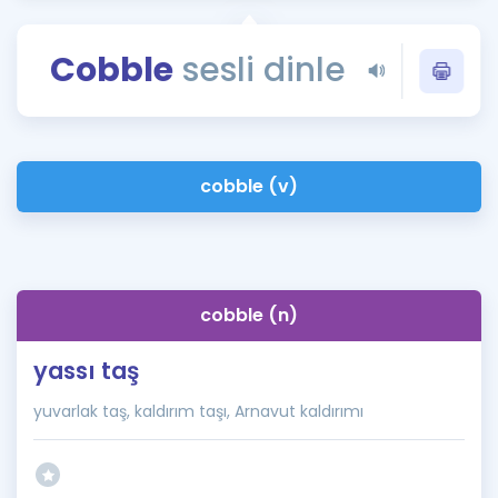
Puan Hesaplama
Cobble
sesli dinle
Rehberlik Aracı
ÖSYM Sınav Takvimi
Kampanyalar
cobble (v)
Blog
İngilizce Gramer
cobble (n)
yassı taş
yuvarlak taş, kaldırım taşı, Arnavut kaldırımı