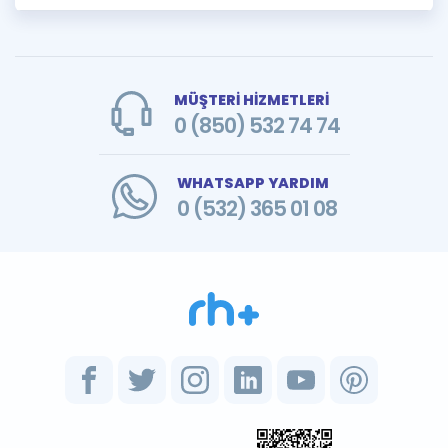
MÜŞTERİ HİZMETLERİ
0 (850) 532 74 74
WHATSAPP YARDIM
0 (532) 365 01 08