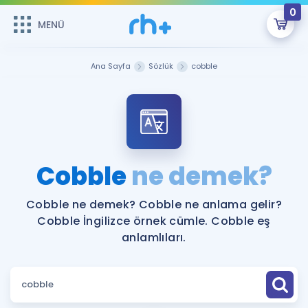
0
MENÜ
MENÜ
Üye Girişi
Ana Sayfa
Sözlük
cobble
Online Dersler
Sepetin Şu An Boş.
Çalışma Paketleri
Remzi Hoca ile seni sınava hazırlayacak onlarca eğitim seni
bekliyor!
Kitaplar ve Kaynaklar
GİRİŞ YAP
Cobble
ne demek?
Katılımcı Görüşleri
Şifremi Hatırlamıyorum
Cobble ne demek? Cobble ne anlama gelir?
Cobble İngilizce örnek cümle. Cobble eş
ÜYE DEĞİLİM
Faydalı Araçlar
anlamlıları.
Ücretsiz Kaynaklar
Blog
İngilizce Gramer
Hakkımızda
Kariyer
Sözlük
Soru & Cevap
İletişim