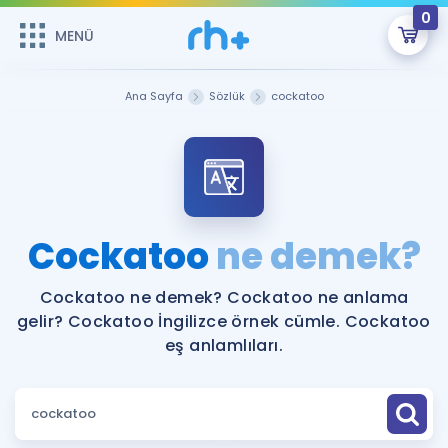
0
MENÜ
MENÜ
Üye Girişi
Ana Sayfa
Sözlük
cockatoo
Online Dersler
Sepetin Şu An Boş.
Çalışma Paketleri
Remzi Hoca ile seni sınava hazırlayacak onlarca eğitim seni
bekliyor!
Kitaplar ve Kaynaklar
GİRİŞ YAP
Cockatoo
ne demek?
Katılımcı Görüşleri
Şifremi Hatırlamıyorum
Cockatoo ne demek? Cockatoo ne anlama
gelir? Cockatoo İngilizce örnek cümle. Cockatoo
ÜYE DEĞİLİM
Faydalı Araçlar
eş anlamlıları.
Ücretsiz Kaynaklar
Blog
İngilizce Gramer
Hakkımızda
Kariyer
Sözlük
Soru & Cevap
İletişim