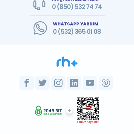
0 (850) 532 74 74
WHATSAPP YARDIM
0 (532) 365 01 08