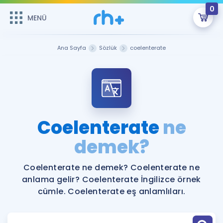
0
MENÜ
MENÜ
Üye Girişi
Ana Sayfa
Sözlük
coelenterate
Online Dersler
Sepetin Şu An Boş.
Çalışma Paketleri
Remzi Hoca ile seni sınava hazırlayacak onlarca eğitim seni
bekliyor!
Kitaplar ve Kaynaklar
GİRİŞ YAP
Coelenterate
ne
Katılımcı Görüşleri
demek?
Şifremi Hatırlamıyorum
ÜYE DEĞİLİM
Faydalı Araçlar
Coelenterate ne demek? Coelenterate ne
anlama gelir? Coelenterate İngilizce örnek
Ücretsiz Kaynaklar
Blog
İngilizce Gramer
cümle. Coelenterate eş anlamlıları.
Hakkımızda
Kariyer
Sözlük
Soru & Cevap
İletişim