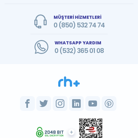
MÜŞTERİ HİZMETLERİ
0 (850) 532 74 74
WHATSAPP YARDIM
0 (532) 365 01 08