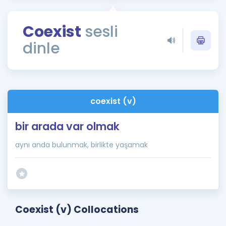
Puan Hesaplama
Coexist
sesli
Rehberlik Aracı
dinle
ÖSYM Sınav Takvimi
Kampanyalar
Blog
coexist (v)
İngilizce Gramer
bir arada var olmak
aynı anda bulunmak, birlikte yaşamak
Coexist (v) Collocations