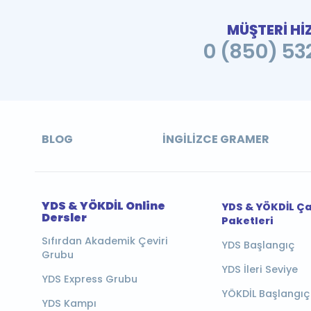
MÜŞTERİ Hİ
0 (850) 532
BLOG
İNGILIZCE GRAMER
YDS & YÖKDİL Online
YDS & YÖKDİL Ç
Dersler
Paketleri
Sıfırdan Akademik Çeviri
YDS Başlangıç
Grubu
YDS İleri Seviye
YDS Express Grubu
YÖKDİL Başlangıç
YDS Kampı