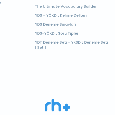
e
The Ultimate Vocabulary Builder
YDS - YÖKDİL Kelime Defteri
YDS Deneme Sınavları
YDS-YÖKDİL Soru Tipleri
YDT Deneme Seti - YKSDİL Deneme Seti
| Set 1