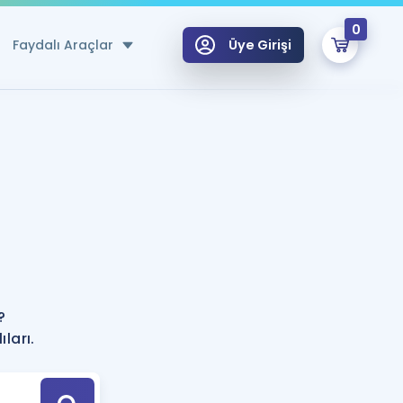
0
Faydalı Araçlar
Üye Girişi
klar
n Ücretsiz Kaynaklar
 için Özel Sözlük
Sepetin Şu An Boş.
ma
uan Hesaplama Aracı
i Hoca ile seni sınava hazırlayacak onlarca eğitim seni bekliyor!
Şifremi Hatırlamıyorum
GİRİŞ YAP
?
azırlananlar için Öneriler
ları.
kvimi
ÜYE DEĞİLİM
arı Tek Takvimde