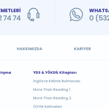
ZMETLERİ
WHATSA
 74 74
0 (53
HAKKIMIZDA
KARIYER
alışma
YDS & YÖKDİL Kitapları
İngilizce Kelime Bulmacası
More Than Reading 1
More Than Reading 2
ÖSYM Kelimeleri