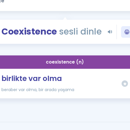
Kampanyalar
Eğitim ve Kitaplar
Blog
Coexistence
sesli dinle
YDS - YÖKDİL Tüm S
İngilizce Gram
İngilizce Gramer
coexistence (n)
birlikte var olma
beraber var olma, bir arada yaşama