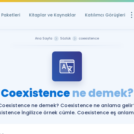
Paketleri
Kitaplar ve Kaynaklar
Katılımcı Görüşleri
Ücretsiz Kayna
Ana Sayfa
Sözlük
coexistence
YDS ve YÖKDİL içi
Sözlük
İngilizce Sınavları
Puan Hesapla
Coexistence
ne demek?
YDS ve YÖKDİL P
Remz
Rehberlik Aracı
Coexistence ne demek? Coexistence ne anlama gelir
YDS ve YÖKDİL'e H
istence İngilizce örnek cümle. Coexistence eş anlamlı
ÖSYM Sınav Ta
Tüm ÖSYM Sınavl