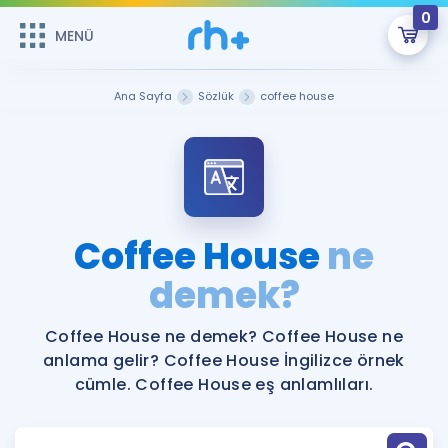
0
MENÜ
MENÜ
Üye Girişi
Ana Sayfa
Sözlük
coffee house
Online Dersler
Sepetin Şu An Boş.
Çalışma Paketleri
Remzi Hoca ile seni sınava hazırlayacak onlarca eğitim seni
bekliyor!
Kitaplar ve Kaynaklar
GİRİŞ YAP
Coffee House
ne
Katılımcı Görüşleri
demek?
Şifremi Hatırlamıyorum
ÜYE DEĞİLİM
Faydalı Araçlar
Coffee House ne demek? Coffee House ne
anlama gelir? Coffee House İngilizce örnek
Ücretsiz Kaynaklar
Blog
İngilizce Gramer
cümle. Coffee House eş anlamlıları.
Hakkımızda
Kariyer
Sözlük
Soru & Cevap
İletişim