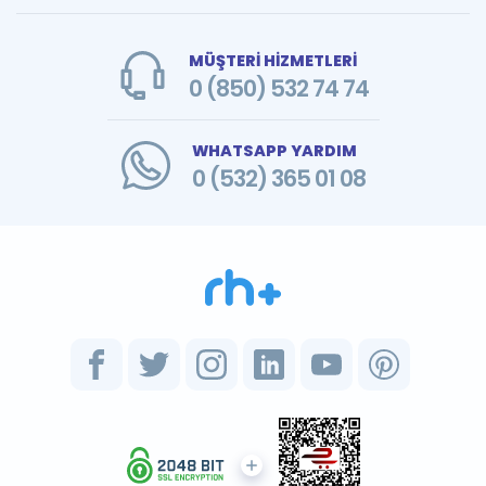
MÜŞTERİ HİZMETLERİ
0 (850) 532 74 74
WHATSAPP YARDIM
0 (532) 365 01 08