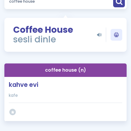
Puan Hesaplama
Rehberlik Aracı
Coffee House
ÖSYM Sınav Takvimi
sesli dinle
Kampanyalar
Blog
coffee house (n)
İngilizce Gramer
kahve evi
kafe