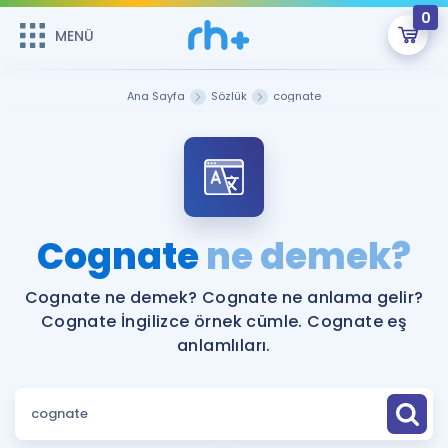
0
MENÜ
MENÜ
Üye Girişi
Ana Sayfa
Sözlük
cognate
Online Dersler
Sepetin Şu An Boş.
Çalışma Paketleri
Remzi Hoca ile seni sınava hazırlayacak onlarca eğitim seni
bekliyor!
Kitaplar ve Kaynaklar
GİRİŞ YAP
Cognate
ne demek?
Katılımcı Görüşleri
Şifremi Hatırlamıyorum
Cognate ne demek? Cognate ne anlama gelir?
Cognate İngilizce örnek cümle. Cognate eş
ÜYE DEĞİLİM
Faydalı Araçlar
anlamlıları.
Ücretsiz Kaynaklar
Blog
İngilizce Gramer
Hakkımızda
Kariyer
Sözlük
Soru & Cevap
İletişim