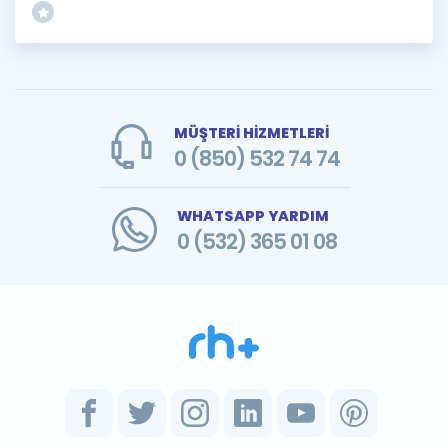
MÜŞTERİ HİZMETLERİ
0 (850) 532 74 74
WHATSAPP YARDIM
0 (532) 365 01 08