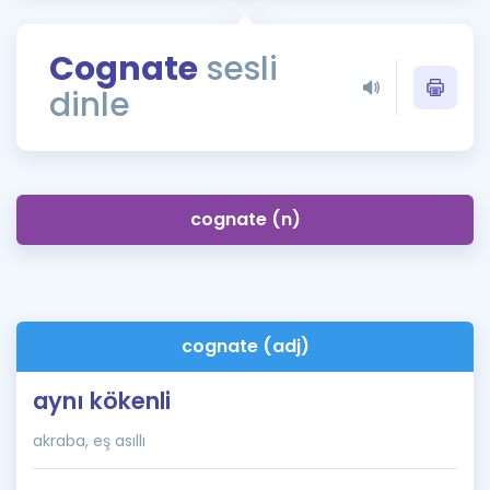
Puan Hesaplama
Cognate
sesli
Rehberlik Aracı
dinle
ÖSYM Sınav Takvimi
Kampanyalar
Blog
cognate (n)
İngilizce Gramer
cognate (adj)
aynı kökenli
akraba, eş asıllı