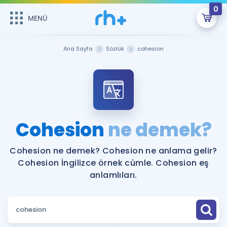
0
MENÜ
MENÜ
Üye Girişi
Ana Sayfa
Sözlük
cohesion
Online Dersler
Sepetin Şu An Boş.
Çalışma Paketleri
Remzi Hoca ile seni sınava hazırlayacak onlarca eğitim seni
bekliyor!
Kitaplar ve Kaynaklar
GİRİŞ YAP
Cohesion
ne demek?
Katılımcı Görüşleri
Şifremi Hatırlamıyorum
Cohesion ne demek? Cohesion ne anlama gelir?
Cohesion İngilizce örnek cümle. Cohesion eş
ÜYE DEĞİLİM
Faydalı Araçlar
anlamlıları.
Ücretsiz Kaynaklar
Blog
İngilizce Gramer
Hakkımızda
Kariyer
Sözlük
Soru & Cevap
İletişim