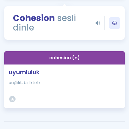
Puan Hesaplama
Cohesion
sesli
Rehberlik Aracı
dinle
ÖSYM Sınav Takvimi
Kampanyalar
Blog
cohesion (n)
İngilizce Gramer
uyumluluk
bağlılık, birliktelik