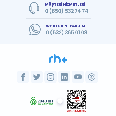
MÜŞTERİ HİZMETLERİ
0 (850) 532 74 74
WHATSAPP YARDIM
0 (532) 365 01 08