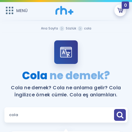
0
MENÜ
MENÜ
Üye Girişi
Ana Sayfa
Sözlük
cola
Online Dersler
Sepetin Şu An Boş.
Çalışma Paketleri
Remzi Hoca ile seni sınava hazırlayacak onlarca eğitim seni
bekliyor!
Kitaplar ve Kaynaklar
GİRİŞ YAP
Cola
ne demek?
Katılımcı Görüşleri
Şifremi Hatırlamıyorum
Cola ne demek? Cola ne anlama gelir? Cola
İngilizce örnek cümle. Cola eş anlamlıları.
ÜYE DEĞİLİM
Faydalı Araçlar
Ücretsiz Kaynaklar
Blog
İngilizce Gramer
Hakkımızda
Kariyer
Sözlük
Soru & Cevap
İletişim