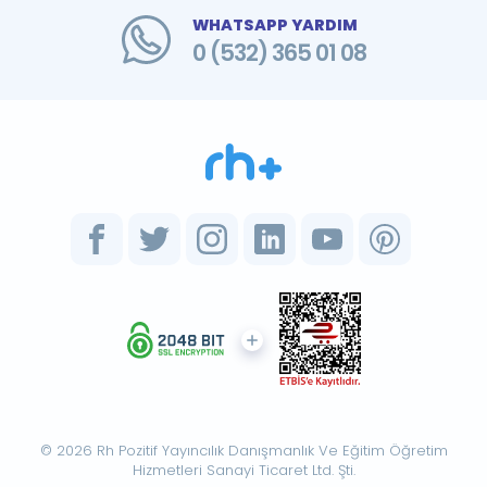
WHATSAPP YARDIM
0 (532) 365 01 08
© 2026 Rh Pozitif Yayıncılık Danışmanlık Ve Eğitim Öğretim
Hizmetleri Sanayi Ticaret Ltd. Şti.