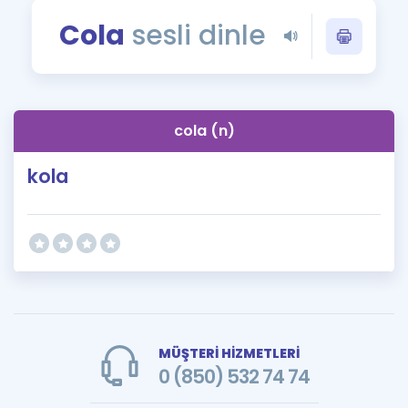
Puan Hesaplama
Cola
sesli dinle
Rehberlik Aracı
ÖSYM Sınav Takvimi
cola (n)
Kampanyalar
kola
Blog
İngilizce Gramer
MÜŞTERİ HİZMETLERİ
0 (850) 532 74 74