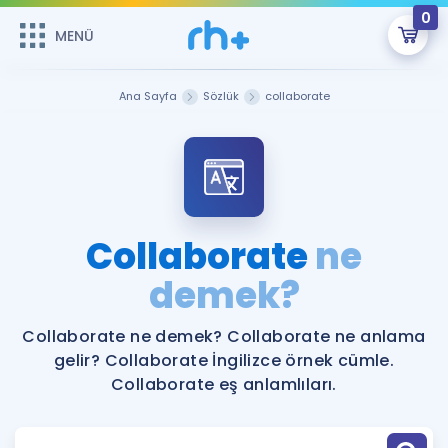
0
MENÜ
MENÜ
Üye Girişi
Ana Sayfa
Sözlük
collaborate
Online Dersler
Sepetin Şu An Boş.
Çalışma Paketleri
Remzi Hoca ile seni sınava hazırlayacak onlarca eğitim seni
bekliyor!
Kitaplar ve Kaynaklar
GİRİŞ YAP
Collaborate
ne
Katılımcı Görüşleri
demek?
Şifremi Hatırlamıyorum
ÜYE DEĞİLİM
Faydalı Araçlar
Collaborate ne demek? Collaborate ne anlama
gelir? Collaborate İngilizce örnek cümle.
Ücretsiz Kaynaklar
Blog
İngilizce Gramer
Collaborate eş anlamlıları.
Hakkımızda
Kariyer
Sözlük
Soru & Cevap
İletişim