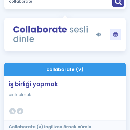
Puan Hesaplama
Rehberlik Aracı
Collaborate
sesli
ÖSYM Sınav Takvimi
dinle
Kampanyalar
Blog
collaborate (v)
İngilizce Gramer
iş birliği yapmak
birlik olmak
Collaborate (v) ingilizce örnek cümle