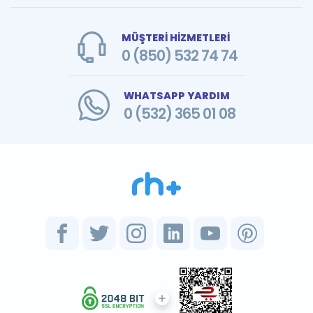
MÜŞTERİ HİZMETLERİ
0 (850) 532 74 74
WHATSAPP YARDIM
0 (532) 365 01 08