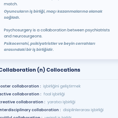
match.
Oyuncuların iş birliği, maçı kazanmalarına olanak
sağladı.
Psychosurgery is a collaboration between psychiatrists
and neurosurgeons.
Psikocerrahi, psikiyatristler ve beyin cerrahları
arasındaki bir iş birliğidir.
Collaboration (n) Collocations
foster collaboration :
işbirliğini geliştirmek
active collaboration :
faal işbirliği
creative collaboration :
yaratıcı işbirliği
interdisciplinary collaboration :
disiplinlerarası işbirliği
fruitful collaboration :
verimli iş birliği