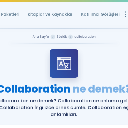
Paketleri
Kitaplar ve Kaynaklar
Katılımcı Görüşleri
Ücretsiz Kayna
Ana Sayfa
Sözlük
collaboration
YDS ve YÖKDİL içi
Sözlük
İngilizce Sınavları
Puan Hesapla
Collaboration
ne demek
YDS ve YÖKDİL P
Remz
Rehberlik Aracı
llaboration ne demek? Collaboration ne anlama gel
YDS ve YÖKDİL'e H
Collaboration İngilizce örnek cümle. Collaboration e
anlamlıları.
ÖSYM Sınav Ta
Tüm ÖSYM Sınavl