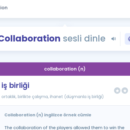
Kampanyalar
Eğitim ve Kitaplar
Blog
YDS - YÖKDİL Tüm S
Collaboration
sesli dinle
İngilizce Gram
İngilizce Gramer
collaboration (n)
iş birliği
ortaklık, birlikte çalışma, ihanet (düşmanla iş birliği)
Collaboration (n) ingilizce örnek cümle
The collaboration of the players allowed them to win the