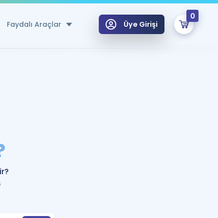
0
Faydalı Araçlar
Üye Girişi
klar
n Ücretsiz Kaynaklar
 için Özel Sözlük
Sepetin Şu An Boş.
ma
?
uan Hesaplama Aracı
i Hoca ile seni sınava hazırlayacak onlarca eğitim seni bekliyor!
Şifremi Hatırlamıyorum
GİRİŞ YAP
ir?
azırlananlar için Öneriler
ş
kvimi
ÜYE DEĞİLİM
arı Tek Takvimde