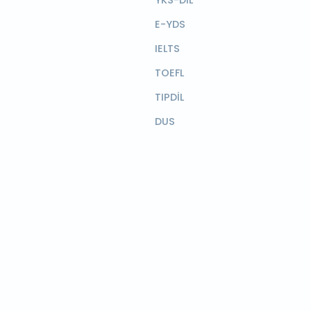
YKS-DİL
E-YDS
IELTS
TOEFL
TIPDİL
DUS