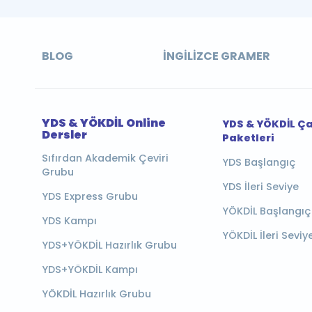
BLOG
İNGILIZCE GRAMER
YDS & YÖKDİL Online
YDS & YÖKDİL Ç
Dersler
Paketleri
Sıfırdan Akademik Çeviri
YDS Başlangıç
Grubu
YDS İleri Seviye
YDS Express Grubu
YÖKDİL Başlangıç
YDS Kampı
YÖKDİL İleri Seviy
YDS+YÖKDİL Hazırlık Grubu
YDS+YÖKDİL Kampı
YÖKDİL Hazırlık Grubu