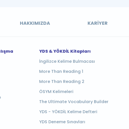
HAKKIMIZDA
KARIYER
alışma
YDS & YÖKDİL Kitapları
İngilizce Kelime Bulmacası
More Than Reading 1
More Than Reading 2
ÖSYM Kelimeleri
e
The Ultimate Vocabulary Builder
YDS - YÖKDİL Kelime Defteri
YDS Deneme Sınavları