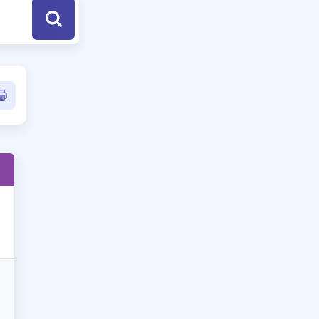
a Özel Fırsatlar
ınavlarla İlgili Haberler
er
 ve Konu Anlatımı