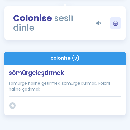
Puan Hesaplama
Colonise
sesli
Rehberlik Aracı
dinle
ÖSYM Sınav Takvimi
Kampanyalar
Blog
colonise (v)
İngilizce Gramer
sömürgeleştirmek
sömürge haline getirmek, sömürge kurmak, koloni
haline getirmek