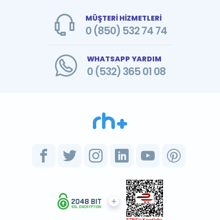
MÜŞTERİ HİZMETLERİ
0 (850) 532 74 74
WHATSAPP YARDIM
0 (532) 365 01 08