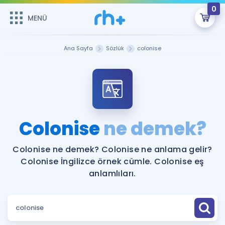
0
MENÜ
MENÜ
Üye Girişi
Ana Sayfa
Sözlük
colonise
Online Dersler
Sepetin Şu An Boş.
Çalışma Paketleri
Remzi Hoca ile seni sınava hazırlayacak onlarca eğitim seni
bekliyor!
Kitaplar ve Kaynaklar
GİRİŞ YAP
Colonise
ne demek?
Katılımcı Görüşleri
Şifremi Hatırlamıyorum
Colonise ne demek? Colonise ne anlama gelir?
Colonise İngilizce örnek cümle. Colonise eş
ÜYE DEĞİLİM
Faydalı Araçlar
anlamlıları.
Ücretsiz Kaynaklar
Blog
İngilizce Gramer
Hakkımızda
Kariyer
Sözlük
Soru & Cevap
İletişim