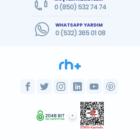
0 (850) 532 74 74
WHATSAPP YARDIM
0 (532) 365 01 08