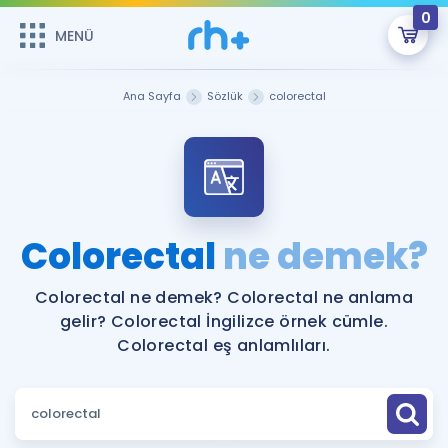
0
MENÜ
MENÜ
Üye Girişi
Ana Sayfa
Sözlük
colorectal
Online Dersler
Sepetin Şu An Boş.
Çalışma Paketleri
Remzi Hoca ile seni sınava hazırlayacak onlarca eğitim seni
bekliyor!
Kitaplar ve Kaynaklar
GİRİŞ YAP
Colorectal
ne demek?
Katılımcı Görüşleri
Şifremi Hatırlamıyorum
Colorectal ne demek? Colorectal ne anlama
gelir? Colorectal İngilizce örnek cümle.
ÜYE DEĞİLİM
Faydalı Araçlar
Colorectal eş anlamlıları.
Ücretsiz Kaynaklar
Blog
İngilizce Gramer
Hakkımızda
Kariyer
Sözlük
Soru & Cevap
İletişim