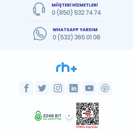
MÜŞTERİ HİZMETLERİ
0 (850) 532 74 74
WHATSAPP YARDIM
0 (532) 365 01 08