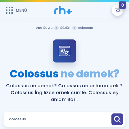
0
MENÜ
MENÜ
Üye Girişi
Ana Sayfa
Sözlük
colossus
Online Dersler
Sepetin Şu An Boş.
Çalışma Paketleri
Remzi Hoca ile seni sınava hazırlayacak onlarca eğitim seni
bekliyor!
Kitaplar ve Kaynaklar
GİRİŞ YAP
Colossus
ne demek?
Katılımcı Görüşleri
Şifremi Hatırlamıyorum
Colossus ne demek? Colossus ne anlama gelir?
Colossus İngilizce örnek cümle. Colossus eş
ÜYE DEĞİLİM
Faydalı Araçlar
anlamlıları.
Ücretsiz Kaynaklar
Blog
İngilizce Gramer
Hakkımızda
Kariyer
Sözlük
Soru & Cevap
İletişim