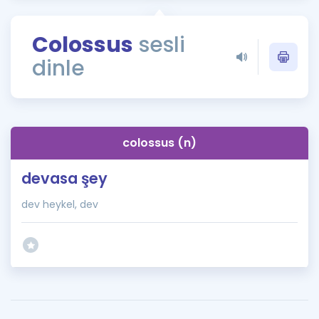
Puan Hesaplama
Colossus
sesli
Rehberlik Aracı
dinle
ÖSYM Sınav Takvimi
Kampanyalar
Blog
colossus (n)
İngilizce Gramer
devasa şey
dev heykel, dev