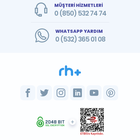
MÜŞTERİ HİZMETLERİ
0 (850) 532 74 74
WHATSAPP YARDIM
0 (532) 365 01 08