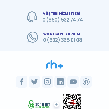
MÜŞTERİ HİZMETLERİ
0 (850) 532 74 74
WHATSAPP YARDIM
0 (532) 365 01 08