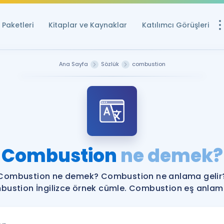
Paketleri
Kitaplar ve Kaynaklar
Katılımcı Görüşleri
Ücretsiz Kayna
Ana Sayfa
Sözlük
combustion
YDS ve YÖKDİL içi
Sözlük
İngilizce Sınavları
Puan Hesapla
Combustion
ne demek?
YDS ve YÖKDİL P
Remz
Rehberlik Aracı
Combustion ne demek? Combustion ne anlama gelir
YDS ve YÖKDİL'e H
ustion İngilizce örnek cümle. Combustion eş anlamlı
ÖSYM Sınav Ta
Tüm ÖSYM Sınavl