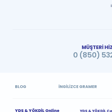
MÜŞTERİ Hİ
0 (850) 532
BLOG
İNGILIZCE GRAMER
YDS & YÖKDİL Online
YDS & YÖKDİL Ç