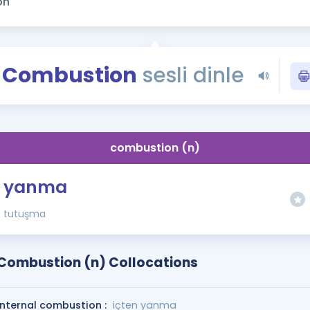
Kampanyalar
Eğitim ve Kitaplar
Blog
Combustion
sesli dinle
YDS - YÖKDİL Tüm S
İngilizce Gram
İngilizce Gramer
combustion (n)
yanma
tutuşma
Combustion (n) Collocations
internal combustion :
içten yanma