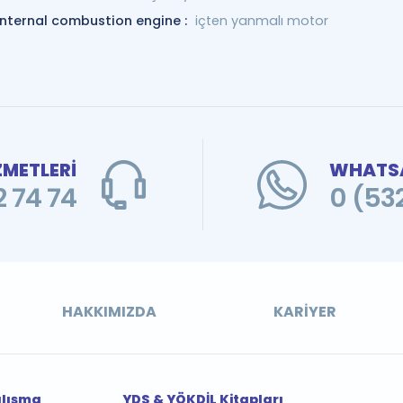
internal combustion engine :
içten yanmalı motor
ZMETLERİ
WHATSA
 74 74
0 (53
HAKKIMIZDA
KARIYER
alışma
YDS & YÖKDİL Kitapları