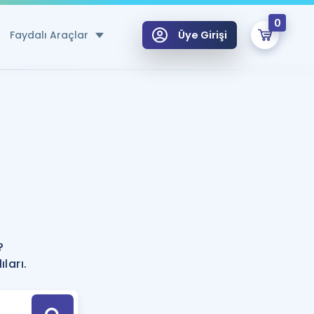
0
Faydalı Araçlar
Üye Girişi
klar
n Ücretsiz Kaynaklar
 için Özel Sözlük
Sepetin Şu An Boş.
ma
uan Hesaplama Aracı
i Hoca ile seni sınava hazırlayacak onlarca eğitim seni bekliyor!
Şifremi Hatırlamıyorum
GİRİŞ YAP
?
azırlananlar için Öneriler
ları.
kvimi
ÜYE DEĞİLİM
arı Tek Takvimde