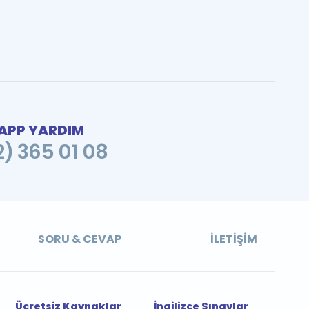
PP YARDIM
2) 365 01 08
SORU & CEVAP
İLETIŞIM
Ücretsiz Kaynaklar
İngilizce Sınavlar