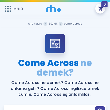
0
MENÜ
MENÜ
Üye Girişi
Ana Sayfa
Sözlük
come across
Online Dersler
Sepetin Şu An Boş.
Çalışma Paketleri
Remzi Hoca ile seni sınava hazırlayacak onlarca eğitim seni
bekliyor!
Kitaplar ve Kaynaklar
GİRİŞ YAP
Come Across
ne
Katılımcı Görüşleri
demek?
Şifremi Hatırlamıyorum
ÜYE DEĞİLİM
Faydalı Araçlar
Come Across ne demek? Come Across ne
anlama gelir? Come Across İngilizce örnek
Ücretsiz Kaynaklar
Blog
İngilizce Gramer
cümle. Come Across eş anlamlıları.
Hakkımızda
Kariyer
Sözlük
Soru & Cevap
İletişim