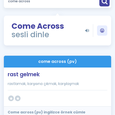
Puan Hesaplama
Rehberlik Aracı
Come Across
ÖSYM Sınav Takvimi
sesli dinle
Kampanyalar
Blog
come across (pv)
İngilizce Gramer
rast gelmek
rastlamak, karşısına çıkmak, karşılaşmak
Come across (pv) ingilizce örnek cümle