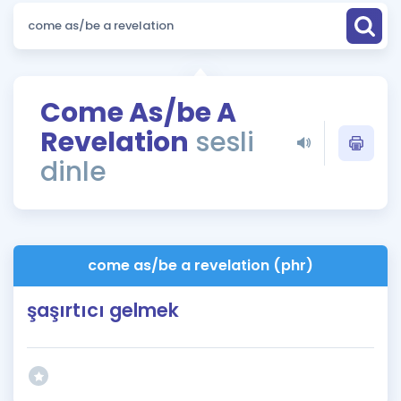
Puan Hesaplama
Rehberlik Aracı
ÖSYM Sınav Takvimi
Come As/be A
Revelation
sesli
Kampanyalar
dinle
Blog
İngilizce Gramer
come as/be a revelation (phr)
şaşırtıcı gelmek