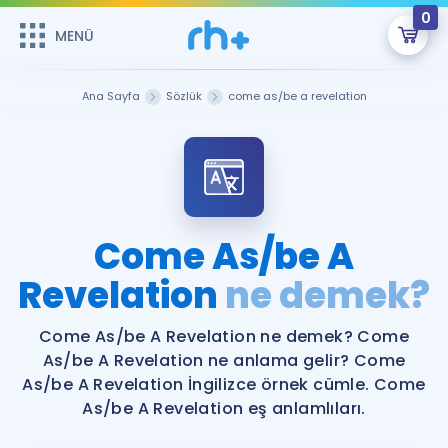
0
MENÜ
MENÜ
Üye Girişi
Ana Sayfa
Sözlük
come as/be a revelation
Online Dersler
Sepetin Şu An Boş.
Çalışma Paketleri
Remzi Hoca ile seni sınava hazırlayacak onlarca eğitim seni
bekliyor!
Kitaplar ve Kaynaklar
GİRİŞ YAP
Come As/be A
Katılımcı Görüşleri
Revelation
ne demek?
Şifremi Hatırlamıyorum
ÜYE DEĞİLİM
Faydalı Araçlar
Come As/be A Revelation ne demek? Come
As/be A Revelation ne anlama gelir? Come
Ücretsiz Kaynaklar
Blog
İngilizce Gramer
As/be A Revelation İngilizce örnek cümle. Come
As/be A Revelation eş anlamlıları.
Hakkımızda
Kariyer
Sözlük
Soru & Cevap
İletişim