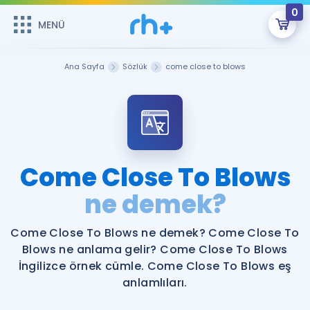
0
MENÜ
MENÜ
Üye Girişi
Ana Sayfa
Sözlük
come close to blows
Online Dersler
Sepetin Şu An Boş.
Çalışma Paketleri
Remzi Hoca ile seni sınava hazırlayacak onlarca eğitim seni
bekliyor!
Kitaplar ve Kaynaklar
GİRİŞ YAP
Come Close To Blows
Katılımcı Görüşleri
ne demek?
Şifremi Hatırlamıyorum
ÜYE DEĞİLİM
Faydalı Araçlar
Come Close To Blows ne demek? Come Close To
Blows ne anlama gelir? Come Close To Blows
Ücretsiz Kaynaklar
Blog
İngilizce Gramer
İngilizce örnek cümle. Come Close To Blows eş
anlamlıları.
Hakkımızda
Kariyer
Sözlük
Soru & Cevap
İletişim