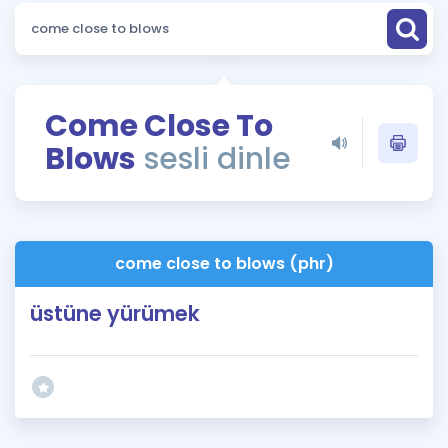
Puan Hesaplama
Rehberlik Aracı
ÖSYM Sınav Takvimi
Come Close To
Blows
sesli dinle
Kampanyalar
Blog
İngilizce Gramer
come close to blows (phr)
üstüne yürümek