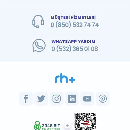
MÜŞTERİ HİZMETLERİ
0 (850) 532 74 74
WHATSAPP YARDIM
0 (532) 365 01 08