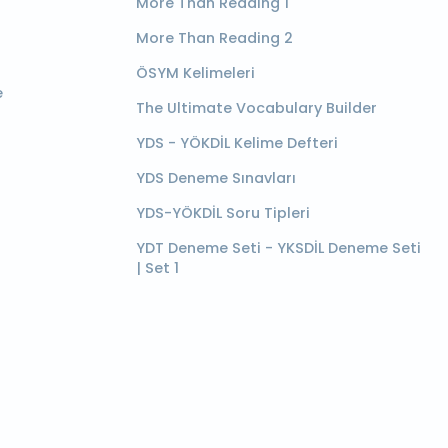
More Than Reading 1
More Than Reading 2
ÖSYM Kelimeleri
e
The Ultimate Vocabulary Builder
YDS - YÖKDİL Kelime Defteri
YDS Deneme Sınavları
YDS-YÖKDİL Soru Tipleri
YDT Deneme Seti - YKSDİL Deneme Seti
| Set 1