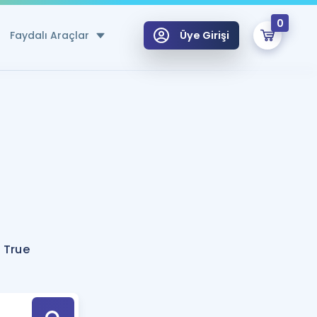
0
Faydalı Araçlar
Üye Girişi
klar
n Ücretsiz Kaynaklar
 için Özel Sözlük
Sepetin Şu An Boş.
ma
uan Hesaplama Aracı
i Hoca ile seni sınava hazırlayacak onlarca eğitim seni bekliyor!
Şifremi Hatırlamıyorum
GİRİŞ YAP
 True
azırlananlar için Öneriler
kvimi
ÜYE DEĞİLİM
arı Tek Takvimde