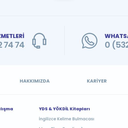
ZMETLERİ
WHATSA
 74 74
0 (53
HAKKIMIZDA
KARIYER
alışma
YDS & YÖKDİL Kitapları
İngilizce Kelime Bulmacası