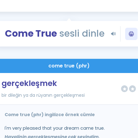
Kampanyalar
Eğitim ve Kitaplar
Blog
Come True
sesli dinle
YDS - YÖKDİL Tüm S
İngilizce Gram
İngilizce Gramer
come true (phr)
gerçekleşmek
bir dileğin ya da rüyanın gerçekleşmesi
Come true (phr) ingilizce örnek cümle
I'm very pleased that your dream came true.
Hayalinin gerçekleşmesine çok sevindim.