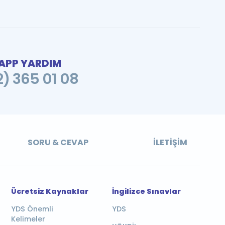
PP YARDIM
2) 365 01 08
SORU & CEVAP
İLETIŞIM
Ücretsiz Kaynaklar
İngilizce Sınavlar
YDS Önemli
YDS
Kelimeler