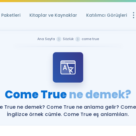
Paketleri
Kitaplar ve Kaynaklar
Katılımcı Görüşleri
Ücretsiz Kayna
Ana Sayfa
Sözlük
come true
YDS ve YÖKDİL içi
Sözlük
İngilizce Sınavları
Puan Hesapla
Come True
ne demek?
YDS ve YÖKDİL P
Remz
Rehberlik Aracı
 True ne demek? Come True ne anlama gelir? Come
YDS ve YÖKDİL'e H
İngilizce örnek cümle. Come True eş anlamlıları.
ÖSYM Sınav Ta
Tüm ÖSYM Sınavl