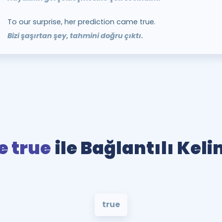
To our surprise, her prediction came true.
Bizi şaşırtan şey, tahmini doğru çıktı.
 true
ile Bağlantılı Kel
true