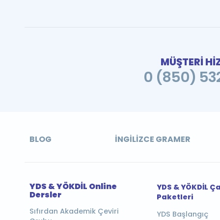
MÜŞTERİ Hİ
0 (850) 532
BLOG
İNGILIZCE GRAMER
YDS & YÖKDİL Online
YDS & YÖKDİL Ç
Dersler
Paketleri
Sıfırdan Akademik Çeviri
YDS Başlangıç