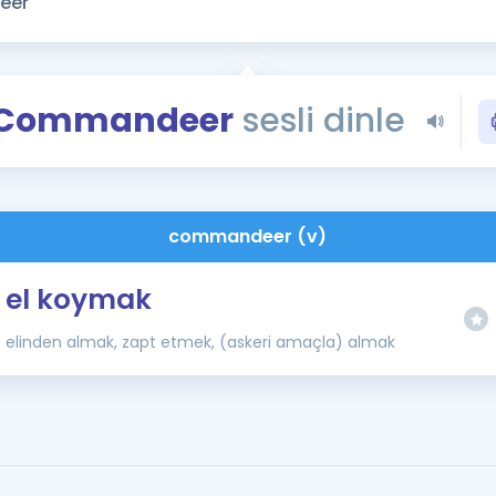
Kampanyalar
Eğitim ve Kitaplar
Blog
Commandeer
sesli dinle
YDS - YÖKDİL Tüm S
İngilizce Gram
İngilizce Gramer
commandeer (v)
el koymak
elinden almak, zapt etmek, (askeri amaçla) almak