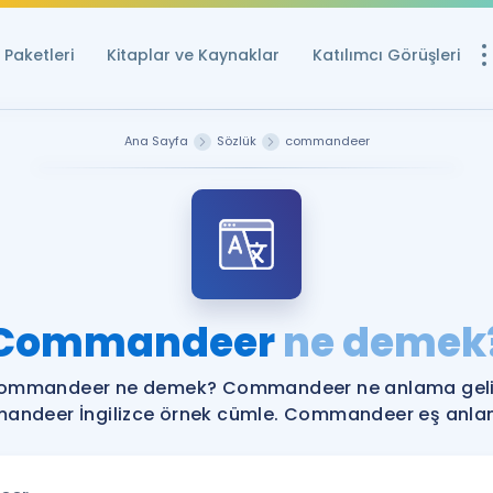
Paketleri
Kitaplar ve Kaynaklar
Katılımcı Görüşleri
Ücretsiz Kayna
Ana Sayfa
Sözlük
commandeer
YDS ve YÖKDİL içi
Sözlük
İngilizce Sınavları
Puan Hesapla
Commandeer
ne demek
YDS ve YÖKDİL P
Remz
Rehberlik Aracı
ommandeer ne demek? Commandeer ne anlama geli
YDS ve YÖKDİL'e H
ndeer İngilizce örnek cümle. Commandeer eş anlaml
ÖSYM Sınav Ta
Tüm ÖSYM Sınavl