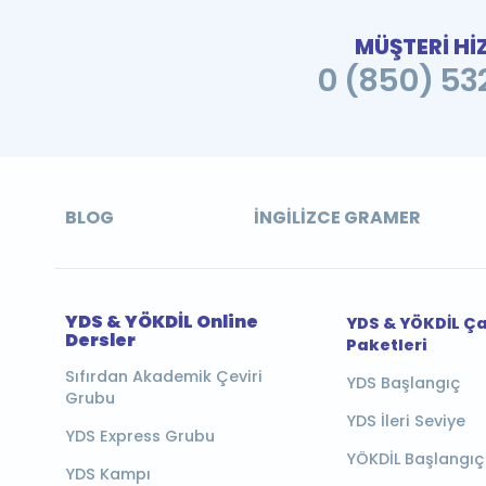
MÜŞTERİ Hİ
0 (850) 532
BLOG
İNGILIZCE GRAMER
YDS & YÖKDİL Online
YDS & YÖKDİL Ç
Dersler
Paketleri
Sıfırdan Akademik Çeviri
YDS Başlangıç
Grubu
YDS İleri Seviye
YDS Express Grubu
YÖKDİL Başlangıç
YDS Kampı