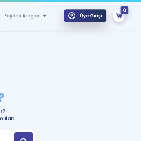
0
Faydalı Araçlar
Üye Girişi
klar
n Ücretsiz Kaynaklar
 için Özel Sözlük
Sepetin Şu An Boş.
ma
?
uan Hesaplama Aracı
i Hoca ile seni sınava hazırlayacak onlarca eğitim seni bekliyor!
Şifremi Hatırlamıyorum
GİRİŞ YAP
r?
azırlananlar için Öneriler
ıları.
kvimi
ÜYE DEĞİLİM
arı Tek Takvimde