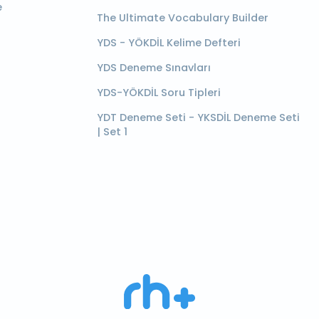
e
The Ultimate Vocabulary Builder
YDS - YÖKDİL Kelime Defteri
YDS Deneme Sınavları
YDS-YÖKDİL Soru Tipleri
YDT Deneme Seti - YKSDİL Deneme Seti
| Set 1