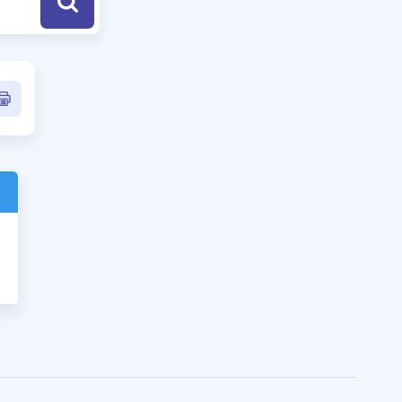
a Özel Fırsatlar
ınavlarla İlgili Haberler
er
 ve Konu Anlatımı