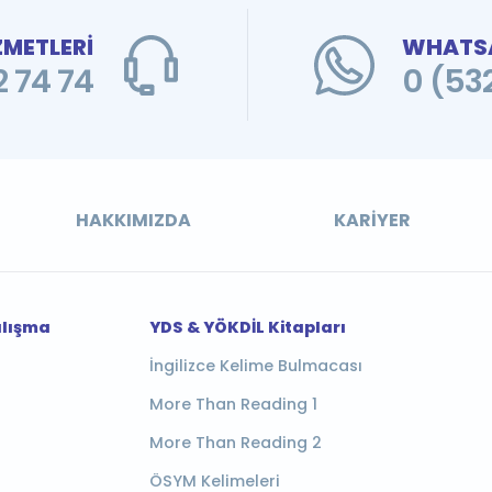
ZMETLERİ
WHATSA
 74 74
0 (53
HAKKIMIZDA
KARIYER
alışma
YDS & YÖKDİL Kitapları
İngilizce Kelime Bulmacası
More Than Reading 1
More Than Reading 2
ÖSYM Kelimeleri