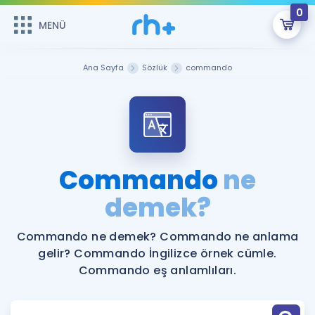
0
MENÜ
MENÜ
Üye Girişi
Ana Sayfa
Sözlük
commando
Online Dersler
Sepetin Şu An Boş.
Çalışma Paketleri
Remzi Hoca ile seni sınava hazırlayacak onlarca eğitim seni
bekliyor!
Kitaplar ve Kaynaklar
GİRİŞ YAP
Commando
ne
Katılımcı Görüşleri
demek?
Şifremi Hatırlamıyorum
ÜYE DEĞİLİM
Faydalı Araçlar
Commando ne demek? Commando ne anlama
gelir? Commando İngilizce örnek cümle.
Ücretsiz Kaynaklar
Blog
İngilizce Gramer
Commando eş anlamlıları.
Hakkımızda
Kariyer
Sözlük
Soru & Cevap
İletişim