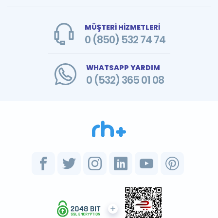
MÜŞTERİ HİZMETLERİ
0 (850) 532 74 74
WHATSAPP YARDIM
0 (532) 365 01 08