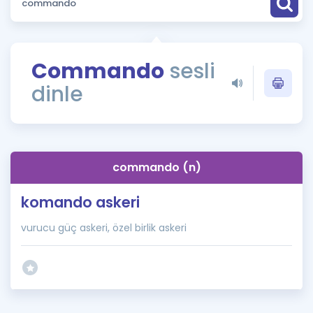
Puan Hesaplama
Rehberlik Aracı
Commando
sesli
ÖSYM Sınav Takvimi
dinle
Kampanyalar
Blog
commando (n)
İngilizce Gramer
komando askeri
vurucu güç askeri, özel birlik askeri