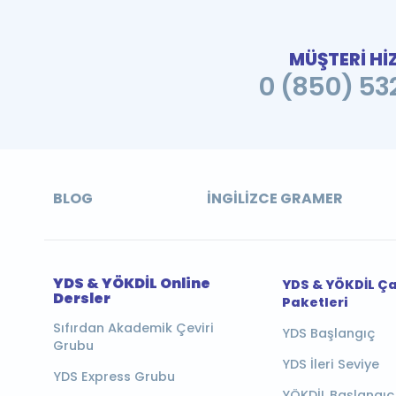
MÜŞTERİ Hİ
0 (850) 532
BLOG
İNGILIZCE GRAMER
YDS & YÖKDİL Online
YDS & YÖKDİL Ç
Dersler
Paketleri
Sıfırdan Akademik Çeviri
YDS Başlangıç
Grubu
YDS İleri Seviye
YDS Express Grubu
YÖKDİL Başlangıç