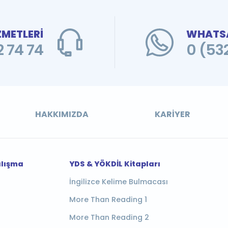
ZMETLERİ
WHATSA
 74 74
0 (53
HAKKIMIZDA
KARIYER
alışma
YDS & YÖKDİL Kitapları
İngilizce Kelime Bulmacası
More Than Reading 1
More Than Reading 2