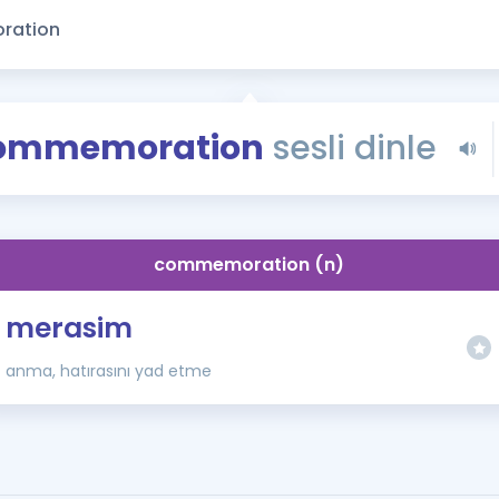
Kampanyalar
Eğitim ve Kitaplar
Blog
YDS - YÖKDİL Tüm S
ommemoration
sesli dinle
İngilizce Gram
İngilizce Gramer
commemoration (n)
merasim
anma, hatırasını yad etme