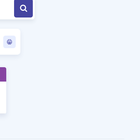
a Özel Fırsatlar
ınavlarla İlgili Haberler
er
 ve Konu Anlatımı