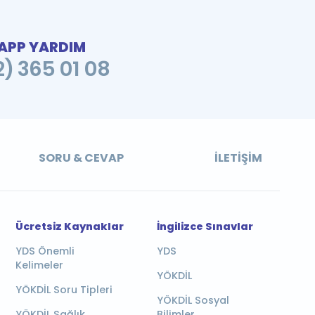
PP YARDIM
2) 365 01 08
SORU & CEVAP
İLETIŞIM
Ücretsiz Kaynaklar
İngilizce Sınavlar
YDS Önemli
YDS
Kelimeler
YÖKDİL
YÖKDİL Soru Tipleri
YÖKDİL Sosyal
YÖKDİL Sağlık
Bilimler