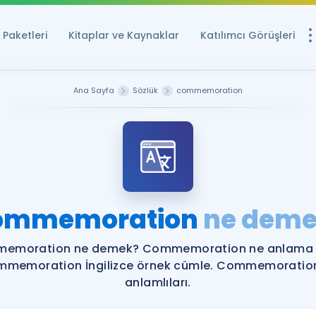
Paketleri
Kitaplar ve Kaynaklar
Katılımcı Görüşleri
Ücretsiz Kayna
Ana Sayfa
Sözlük
commemoration
YDS ve YÖKDİL içi
Sözlük
İngilizce Sınavları
Puan Hesapla
ommemoration
ne deme
YDS ve YÖKDİL P
Remz
Rehberlik Aracı
emoration ne demek? Commemoration ne anlama g
YDS ve YÖKDİL'e H
memoration İngilizce örnek cümle. Commemoratio
anlamlıları.
ÖSYM Sınav Ta
Tüm ÖSYM Sınavl