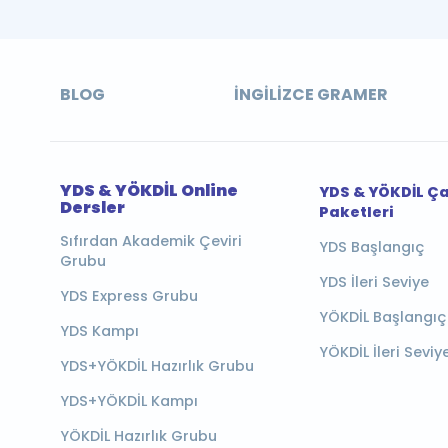
BLOG
İNGILIZCE GRAMER
YDS & YÖKDİL Online
YDS & YÖKDİL Ç
Dersler
Paketleri
Sıfırdan Akademik Çeviri
YDS Başlangıç
Grubu
YDS İleri Seviye
YDS Express Grubu
YÖKDİL Başlangıç
YDS Kampı
YÖKDİL İleri Seviy
YDS+YÖKDİL Hazırlık Grubu
YDS+YÖKDİL Kampı
YÖKDİL Hazırlık Grubu