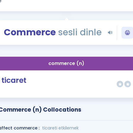
Kampanyalar
Eğitim ve Kitaplar
Blog
Commerce
sesli dinle
YDS - YÖKDİL Tüm S
İngilizce Gram
İngilizce Gramer
commerce (n)
ticaret
Commerce (n) Collocations
affect commerce :
ticareti etkilemek