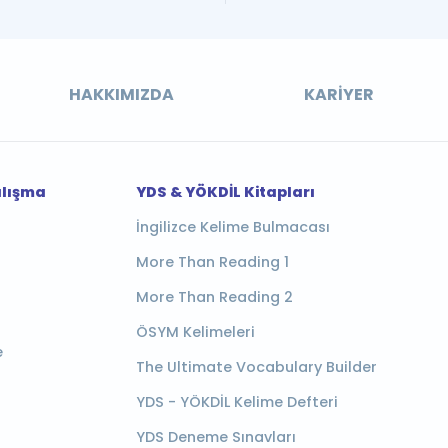
HAKKIMIZDA
KARIYER
alışma
YDS & YÖKDİL Kitapları
İngilizce Kelime Bulmacası
More Than Reading 1
More Than Reading 2
ÖSYM Kelimeleri
e
The Ultimate Vocabulary Builder
YDS - YÖKDİL Kelime Defteri
YDS Deneme Sınavları