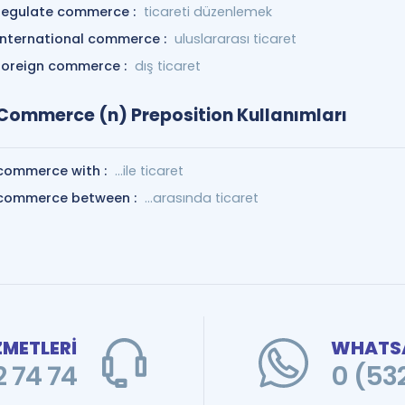
regulate commerce :
ticareti düzenlemek
international commerce :
uluslararası ticaret
foreign commerce :
dış ticaret
Commerce (n) Preposition Kullanımları
commerce with :
...ile ticaret
commerce between :
...arasında ticaret
ZMETLERİ
WHATSA
 74 74
0 (53