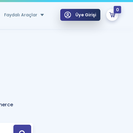
0
Faydalı Araçlar
Üye Girişi
klar
n Ücretsiz Kaynaklar
 için Özel Sözlük
Sepetin Şu An Boş.
ma
uan Hesaplama Aracı
i Hoca ile seni sınava hazırlayacak onlarca eğitim seni bekliyor!
Şifremi Hatırlamıyorum
GİRİŞ YAP
merce
azırlananlar için Öneriler
kvimi
ÜYE DEĞİLİM
arı Tek Takvimde