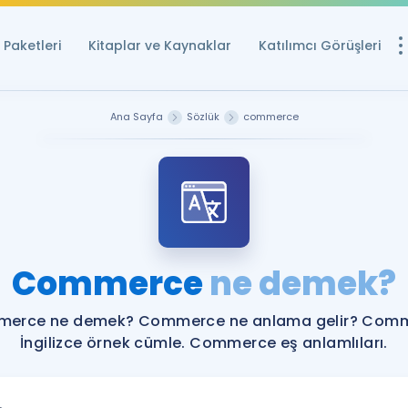
Paketleri
Kitaplar ve Kaynaklar
Katılımcı Görüşleri
Ücretsiz Kayna
Ana Sayfa
Sözlük
commerce
YDS ve YÖKDİL içi
Sözlük
İngilizce Sınavları
Puan Hesapla
Commerce
ne demek?
YDS ve YÖKDİL P
Remz
Rehberlik Aracı
erce ne demek? Commerce ne anlama gelir? Com
YDS ve YÖKDİL'e H
İngilizce örnek cümle. Commerce eş anlamlıları.
ÖSYM Sınav Ta
Tüm ÖSYM Sınavl