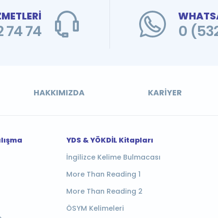
ZMETLERİ
WHATSA
 74 74
0 (53
HAKKIMIZDA
KARIYER
alışma
YDS & YÖKDİL Kitapları
İngilizce Kelime Bulmacası
More Than Reading 1
More Than Reading 2
ÖSYM Kelimeleri