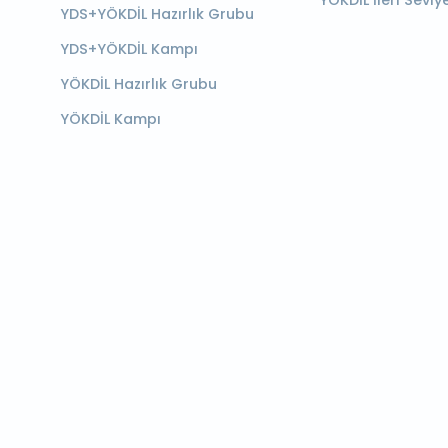
YÖKDİL İleri Seviy
YDS+YÖKDİL Hazırlık Grubu
YDS+YÖKDİL Kampı
YÖKDİL Hazırlık Grubu
YÖKDİL Kampı