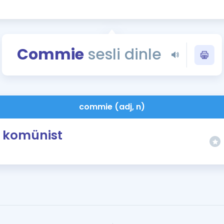
Kampanyalar
Eğitim ve Kitaplar
Blog
Commie
sesli dinle
YDS - YÖKDİL Tüm S
İngilizce Gram
İngilizce Gramer
commie (adj, n)
komünist