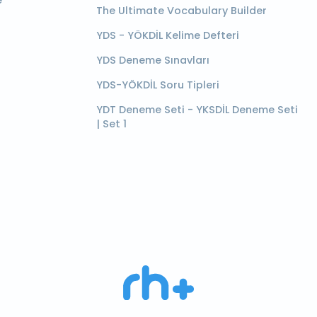
e
The Ultimate Vocabulary Builder
YDS - YÖKDİL Kelime Defteri
YDS Deneme Sınavları
YDS-YÖKDİL Soru Tipleri
YDT Deneme Seti - YKSDİL Deneme Seti
| Set 1