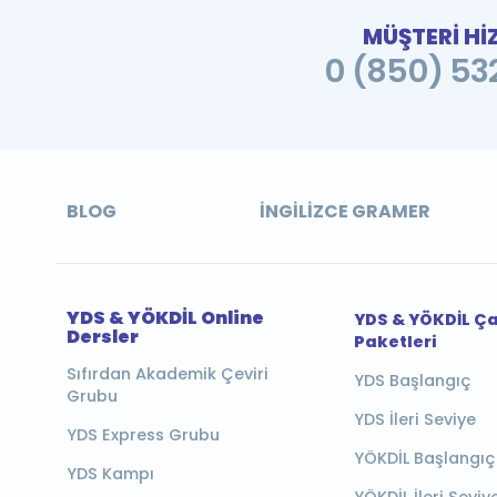
MÜŞTERİ Hİ
0 (850) 532
BLOG
İNGILIZCE GRAMER
YDS & YÖKDİL Online
YDS & YÖKDİL Ç
Dersler
Paketleri
Sıfırdan Akademik Çeviri
YDS Başlangıç
Grubu
YDS İleri Seviye
YDS Express Grubu
YÖKDİL Başlangıç
YDS Kampı