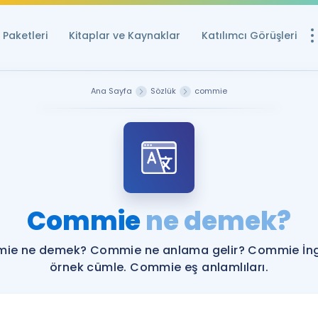
Paketleri
Kitaplar ve Kaynaklar
Katılımcı Görüşleri
Ücretsiz Kayna
Ana Sayfa
Sözlük
commie
YDS ve YÖKDİL içi
Sözlük
İngilizce Sınavları
Puan Hesapla
Commie
ne demek?
YDS ve YÖKDİL P
Remz
Rehberlik Aracı
ie ne demek? Commie ne anlama gelir? Commie İngi
YDS ve YÖKDİL'e H
örnek cümle. Commie eş anlamlıları.
ÖSYM Sınav Ta
Tüm ÖSYM Sınavl