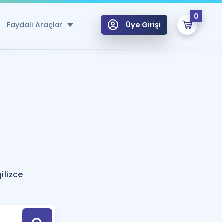
0
Faydalı Araçlar
Üye Girişi
klar
n Ücretsiz Kaynaklar
 için Özel Sözlük
Sepetin Şu An Boş.
ma
uan Hesaplama Aracı
i Hoca ile seni sınava hazırlayacak onlarca eğitim seni bekliyor!
Şifremi Hatırlamıyorum
GİRİŞ YAP
lizce
azırlananlar için Öneriler
kvimi
ÜYE DEĞİLİM
arı Tek Takvimde