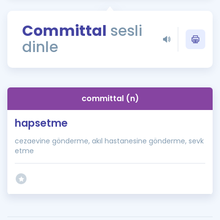
Puan Hesaplama
Committal
sesli
Rehberlik Aracı
dinle
ÖSYM Sınav Takvimi
Kampanyalar
Blog
committal (n)
İngilizce Gramer
hapsetme
cezaevine gönderme, akıl hastanesine gönderme, sevk
etme