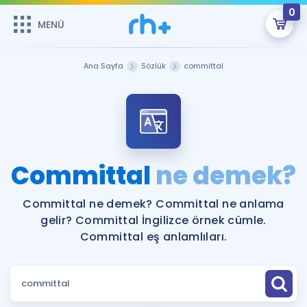
0
MENÜ
MENÜ
Üye Girişi
Ana Sayfa
Sözlük
committal
Online Dersler
Sepetin Şu An Boş.
Çalışma Paketleri
Remzi Hoca ile seni sınava hazırlayacak onlarca eğitim seni
bekliyor!
Kitaplar ve Kaynaklar
GİRİŞ YAP
Committal
ne demek?
Katılımcı Görüşleri
Şifremi Hatırlamıyorum
Committal ne demek? Committal ne anlama
gelir? Committal İngilizce örnek cümle.
ÜYE DEĞİLİM
Faydalı Araçlar
Committal eş anlamlıları.
Ücretsiz Kaynaklar
Blog
İngilizce Gramer
Hakkımızda
Kariyer
Sözlük
Soru & Cevap
İletişim