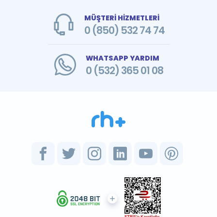
MÜŞTERİ HİZMETLERİ
0 (850) 532 74 74
WHATSAPP YARDIM
0 (532) 365 01 08