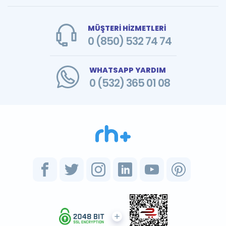
MÜŞTERİ HİZMETLERİ
0 (850) 532 74 74
WHATSAPP YARDIM
0 (532) 365 01 08