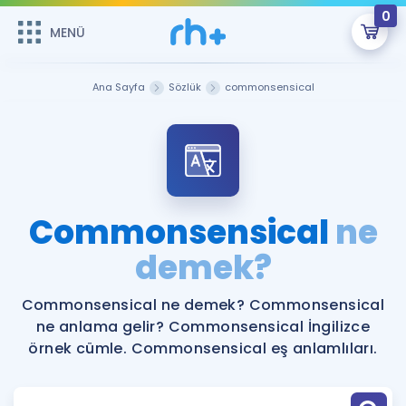
0
MENÜ
MENÜ
Üye Girişi
Ana Sayfa
Sözlük
commonsensical
Online Dersler
Sepetin Şu An Boş.
Çalışma Paketleri
Remzi Hoca ile seni sınava hazırlayacak onlarca eğitim seni
bekliyor!
Kitaplar ve Kaynaklar
GİRİŞ YAP
Commonsensical
ne
Katılımcı Görüşleri
demek?
Şifremi Hatırlamıyorum
ÜYE DEĞİLİM
Faydalı Araçlar
Commonsensical ne demek? Commonsensical
ne anlama gelir? Commonsensical İngilizce
Ücretsiz Kaynaklar
Blog
İngilizce Gramer
örnek cümle. Commonsensical eş anlamlıları.
Hakkımızda
Kariyer
Sözlük
Soru & Cevap
İletişim