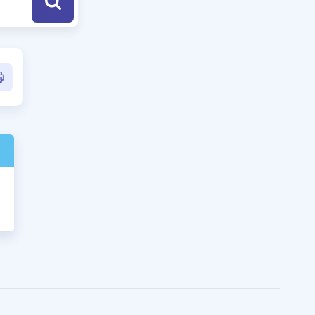
a Özel Fırsatlar
ınavlarla İlgili Haberler
er
 ve Konu Anlatımı