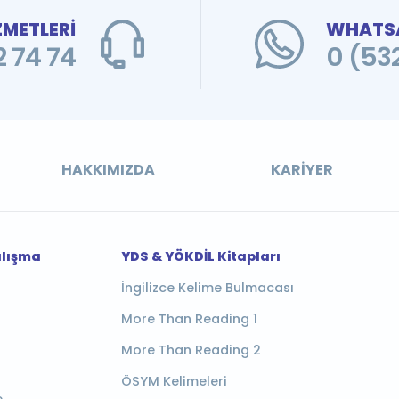
ZMETLERİ
WHATSA
 74 74
0 (53
HAKKIMIZDA
KARIYER
alışma
YDS & YÖKDİL Kitapları
İngilizce Kelime Bulmacası
More Than Reading 1
More Than Reading 2
ÖSYM Kelimeleri