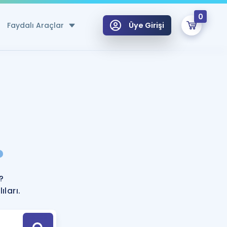
0
Faydalı Araçlar
Üye Girişi
klar
n Ücretsiz Kaynaklar
 için Özel Sözlük
Sepetin Şu An Boş.
ma
?
uan Hesaplama Aracı
i Hoca ile seni sınava hazırlayacak onlarca eğitim seni bekliyor!
Şifremi Hatırlamıyorum
GİRİŞ YAP
?
azırlananlar için Öneriler
ları.
kvimi
ÜYE DEĞİLİM
arı Tek Takvimde