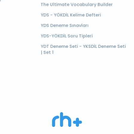
e
The Ultimate Vocabulary Builder
YDS - YÖKDİL Kelime Defteri
YDS Deneme Sınavları
YDS-YÖKDİL Soru Tipleri
YDT Deneme Seti - YKSDİL Deneme Seti
| Set 1