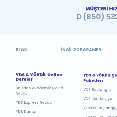
MÜŞTERİ Hİ
0 (850) 532
BLOG
İNGILIZCE GRAMER
YDS & YÖKDİL Online
YDS & YÖKDİL Ç
Dersler
Paketleri
Sıfırdan Akademik Çeviri
YDS Başlangıç
Grubu
YDS İleri Seviye
YDS Express Grubu
YÖKDİL Başlangıç
YDS Kampı