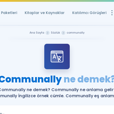
Paketleri
Kitaplar ve Kaynaklar
Katılımcı Görüşleri
Ücretsiz Kayna
Ana Sayfa
Sözlük
communally
YDS ve YÖKDİL içi
Sözlük
İngilizce Sınavları
Puan Hesapla
Communally
ne demek
YDS ve YÖKDİL P
Remz
Rehberlik Aracı
Communally ne demek? Communally ne anlama gelir
YDS ve YÖKDİL'e H
unally İngilizce örnek cümle. Communally eş anlamlı
ÖSYM Sınav Ta
Tüm ÖSYM Sınavl