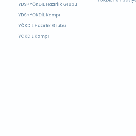
YÖKDİL İleri Seviy
YDS+YÖKDİL Hazırlık Grubu
YDS+YÖKDİL Kampı
YÖKDİL Hazırlık Grubu
YÖKDİL Kampı