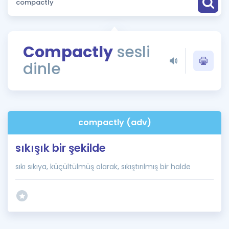
Puan Hesaplama
Rehberlik Aracı
Compactly
sesli
ÖSYM Sınav Takvimi
dinle
Kampanyalar
Blog
compactly (adv)
İngilizce Gramer
sıkışık bir şekilde
sıkı sıkıya, küçültülmüş olarak, sıkıştırılmış bir halde