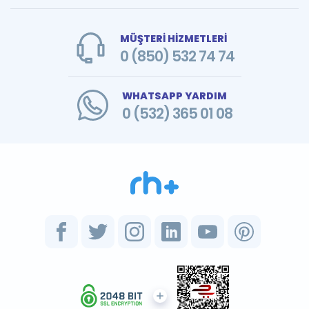
MÜŞTERİ HİZMETLERİ
0 (850) 532 74 74
WHATSAPP YARDIM
0 (532) 365 01 08