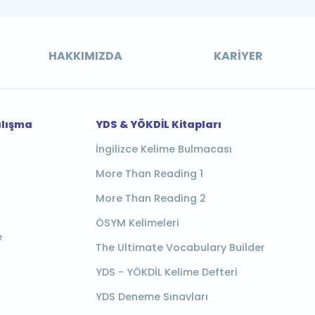
HAKKIMIZDA
KARIYER
alışma
YDS & YÖKDİL Kitapları
İngilizce Kelime Bulmacası
More Than Reading 1
More Than Reading 2
ÖSYM Kelimeleri
e
The Ultimate Vocabulary Builder
YDS - YÖKDİL Kelime Defteri
YDS Deneme Sınavları