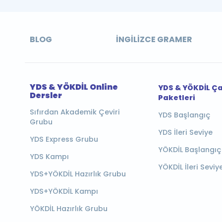
BLOG
İNGILIZCE GRAMER
YDS & YÖKDİL Online
YDS & YÖKDİL Ç
Dersler
Paketleri
Sıfırdan Akademik Çeviri
YDS Başlangıç
Grubu
YDS İleri Seviye
YDS Express Grubu
YÖKDİL Başlangıç
YDS Kampı
YÖKDİL İleri Seviy
YDS+YÖKDİL Hazırlık Grubu
YDS+YÖKDİL Kampı
YÖKDİL Hazırlık Grubu