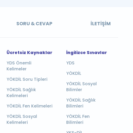
SORU & CEVAP
İLETIŞIM
Ücretsiz Kaynaklar
İngilizce Sınavlar
YDS Önemli
YDS
Kelimeler
YÖKDİL
YÖKDİL Soru Tipleri
YÖKDİL Sosyal
YÖKDİL Sağlık
Bilimler
Kelimeleri
YÖKDİL Sağlık
YÖKDİL Fen Kelimeleri
Bilimleri
YÖKDİL Sosyal
YÖKDİL Fen
Kelimeleri
Bilimleri
YKS-DİL