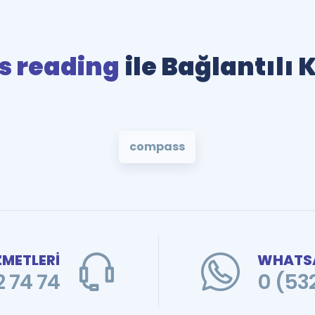
 reading
ile Bağlantılı 
compass
ZMETLERİ
WHATSA
 74 74
0 (53