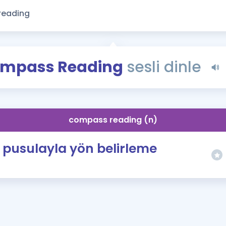
Kampanyalar
Eğitim ve Kitaplar
Blog
YDS - YÖKDİL Tüm S
mpass Reading
sesli dinle
İngilizce Gram
İngilizce Gramer
compass reading (n)
pusulayla yön belirleme