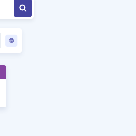
a Özel Fırsatlar
ınavlarla İlgili Haberler
er
 ve Konu Anlatımı