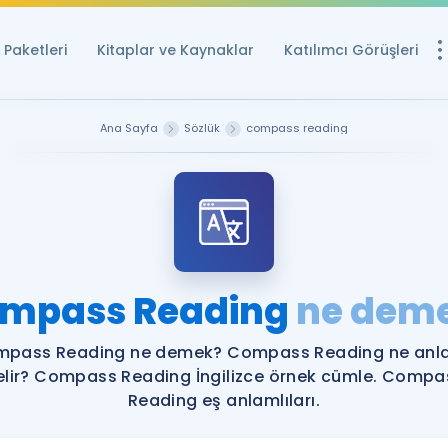
Paketleri
Kitaplar ve Kaynaklar
Katılımcı Görüşleri
Ücretsiz Kayna
Ana Sayfa
Sözlük
compass reading
YDS ve YÖKDİL içi
Sözlük
İngilizce Sınavları
Puan Hesapla
mpass Reading
ne dem
YDS ve YÖKDİL P
Remz
Rehberlik Aracı
pass Reading ne demek? Compass Reading ne an
YDS ve YÖKDİL'e H
elir? Compass Reading İngilizce örnek cümle. Compa
Reading eş anlamlıları.
ÖSYM Sınav Ta
Tüm ÖSYM Sınavl