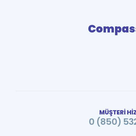
Compass
MÜŞTERİ Hİ
0 (850) 532