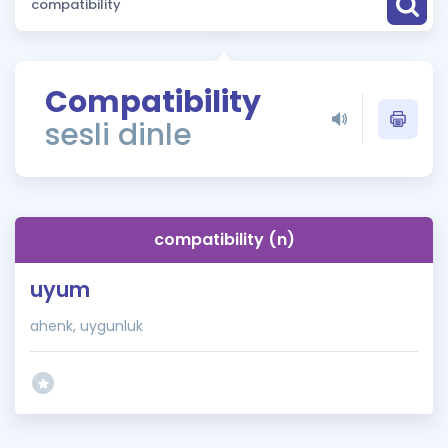
Puan Hesaplama
Rehberlik Aracı
Compatibility
ÖSYM Sınav Takvimi
sesli dinle
Kampanyalar
Blog
compatibility (n)
İngilizce Gramer
uyum
ahenk, uygunluk