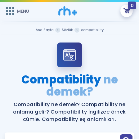
0
MENÜ
MENÜ
Üye Girişi
Ana Sayfa
Sözlük
compatibility
Online Dersler
Sepetin Şu An Boş.
Çalışma Paketleri
Remzi Hoca ile seni sınava hazırlayacak onlarca eğitim seni
bekliyor!
Kitaplar ve Kaynaklar
GİRİŞ YAP
Compatibility
ne
Katılımcı Görüşleri
demek?
Şifremi Hatırlamıyorum
ÜYE DEĞİLİM
Faydalı Araçlar
Compatibility ne demek? Compatibility ne
anlama gelir? Compatibility İngilizce örnek
Ücretsiz Kaynaklar
Blog
İngilizce Gramer
cümle. Compatibility eş anlamlıları.
Hakkımızda
Kariyer
Sözlük
Soru & Cevap
İletişim