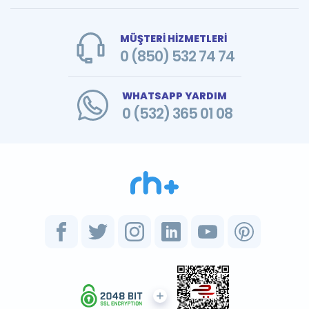
MÜŞTERİ HİZMETLERİ
0 (850) 532 74 74
WHATSAPP YARDIM
0 (532) 365 01 08