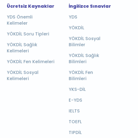
Ücretsiz Kaynaklar
İngilizce Sınavlar
YDS Önemli
YDS
Kelimeler
YÖKDİL
YÖKDİL Soru Tipleri
YÖKDİL Sosyal
YÖKDİL Sağlık
Bilimler
Kelimeleri
YÖKDİL Sağlık
YÖKDİL Fen Kelimeleri
Bilimleri
YÖKDİL Sosyal
YÖKDİL Fen
Kelimeleri
Bilimleri
YKS-DİL
E-YDS
IELTS
TOEFL
TIPDİL