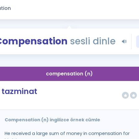
Kampanyalar
Eğitim ve Kitaplar
Blog
YDS - YÖKDİL Tüm S
Compensation
sesli dinle
İngilizce Gram
İngilizce Gramer
compensation (n)
tazminat
Compensation (n) ingilizce örnek cümle
He received a large sum of money in compensation for