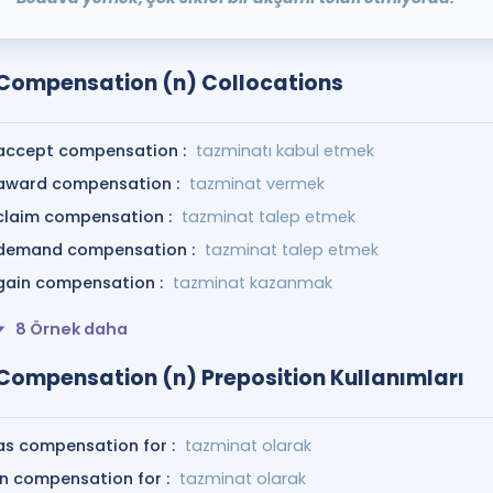
Compensation (n) Collocations
accept compensation :
tazminatı kabul etmek
award compensation :
tazminat vermek
claim compensation :
tazminat talep etmek
demand compensation :
tazminat talep etmek
gain compensation :
tazminat kazanmak
8 Örnek daha
Compensation (n) Preposition Kullanımları
as compensation for :
tazminat olarak
in compensation for :
tazminat olarak