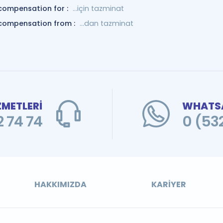
compensation for :
…için tazminat
compensation from :
...dan tazminat
ZMETLERİ
WHATSA
 74 74
0 (53
HAKKIMIZDA
KARIYER