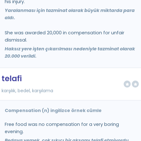
his injury.
Yaralanması için tazminat olarak büyük miktarda para
aldı.
She was awarded 20,000 in compensation for unfair
dismissal.
Haksız yere işten çıkarılması nedeniyle tazminat olarak
20.000 verildi.
telafi
karşılık, bedel, karşılama
Compensation (n) ingilizce örnek cümle
Free food was no compensation for a very boring
evening.
Bedava yemek, çok sıkıcı bir akşamı telafi etmiyordu.