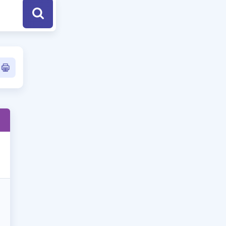
a Özel Fırsatlar
ınavlarla İlgili Haberler
er
 ve Konu Anlatımı