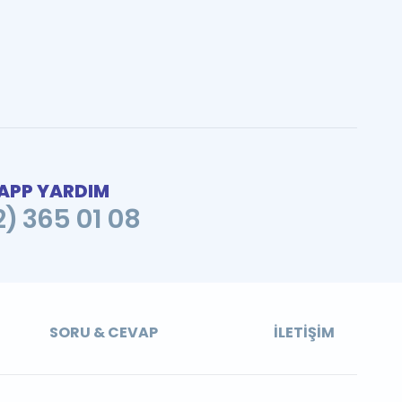
PP YARDIM
2) 365 01 08
SORU & CEVAP
İLETIŞIM