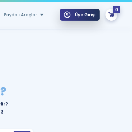
0
Faydalı Araçlar
Üye Girişi
klar
n Ücretsiz Kaynaklar
 için Özel Sözlük
Sepetin Şu An Boş.
ma
?
uan Hesaplama Aracı
i Hoca ile seni sınava hazırlayacak onlarca eğitim seni bekliyor!
Şifremi Hatırlamıyorum
GİRİŞ YAP
ir?
azırlananlar için Öneriler
eş
kvimi
ÜYE DEĞİLİM
arı Tek Takvimde