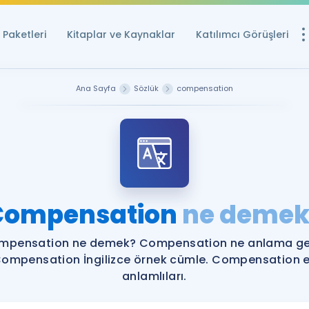
Paketleri
Kitaplar ve Kaynaklar
Katılımcı Görüşleri
Ücretsiz Kayna
Ana Sayfa
Sözlük
compensation
YDS ve YÖKDİL içi
Sözlük
İngilizce Sınavları
Puan Hesapla
Compensation
ne demek
YDS ve YÖKDİL P
Remz
Rehberlik Aracı
mpensation ne demek? Compensation ne anlama gel
YDS ve YÖKDİL'e H
ompensation İngilizce örnek cümle. Compensation 
anlamlıları.
ÖSYM Sınav Ta
Tüm ÖSYM Sınavl