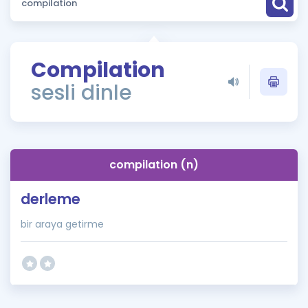
Puan Hesaplama
Rehberlik Aracı
Compilation
ÖSYM Sınav Takvimi
sesli dinle
Kampanyalar
Blog
compilation (n)
İngilizce Gramer
derleme
bir araya getirme