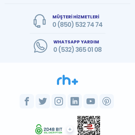
MÜŞTERİ HİZMETLERİ
0 (850) 532 74 74
WHATSAPP YARDIM
0 (532) 365 01 08