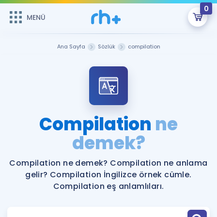
0
MENÜ
MENÜ
Üye Girişi
Ana Sayfa
Sözlük
compilation
Online Dersler
Sepetin Şu An Boş.
Çalışma Paketleri
Remzi Hoca ile seni sınava hazırlayacak onlarca eğitim seni
bekliyor!
Kitaplar ve Kaynaklar
GİRİŞ YAP
Compilation
ne
Katılımcı Görüşleri
demek?
Şifremi Hatırlamıyorum
ÜYE DEĞİLİM
Faydalı Araçlar
Compilation ne demek? Compilation ne anlama
gelir? Compilation İngilizce örnek cümle.
Ücretsiz Kaynaklar
Blog
İngilizce Gramer
Compilation eş anlamlıları.
Hakkımızda
Kariyer
Sözlük
Soru & Cevap
İletişim