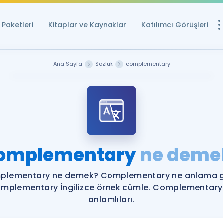
Paketleri
Kitaplar ve Kaynaklar
Katılımcı Görüşleri
Ücretsiz Kayna
Ana Sayfa
Sözlük
complementary
YDS ve YÖKDİL içi
Sözlük
İngilizce Sınavları
Puan Hesapla
omplementary
ne deme
YDS ve YÖKDİL P
Remz
Rehberlik Aracı
plementary ne demek? Complementary ne anlama ge
YDS ve YÖKDİL'e H
mplementary İngilizce örnek cümle. Complementary
anlamlıları.
ÖSYM Sınav Ta
Tüm ÖSYM Sınavl