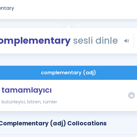
Kampanyalar
Eğitim ve Kitaplar
Blog
YDS - YÖKDİL Tüm S
omplementary
sesli dinle
İngilizce Gram
İngilizce Gramer
complementary (adj)
tamamlayıcı
bütünleyici, bitiren, tümler
Complementary (adj) Collocations