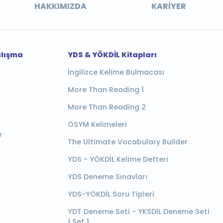
HAKKIMIZDA
KARIYER
alışma
YDS & YÖKDİL Kitapları
İngilizce Kelime Bulmacası
More Than Reading 1
More Than Reading 2
ÖSYM Kelimeleri
e
The Ultimate Vocabulary Builder
YDS - YÖKDİL Kelime Defteri
YDS Deneme Sınavları
YDS-YÖKDİL Soru Tipleri
YDT Deneme Seti - YKSDİL Deneme Seti
| Set 1