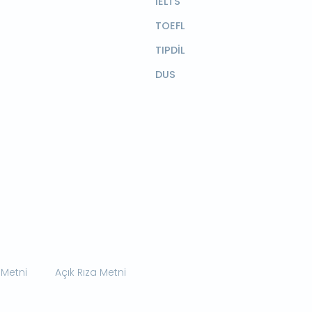
IELTS
TOEFL
TIPDİL
DUS
 Metni
Açık Rıza Metni