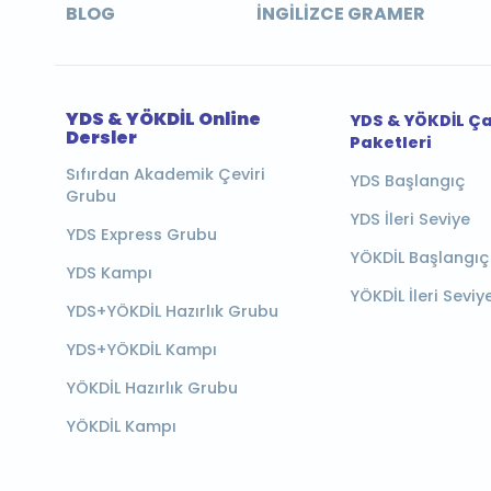
BLOG
İNGILIZCE GRAMER
YDS & YÖKDİL Online
YDS & YÖKDİL Ç
Dersler
Paketleri
Sıfırdan Akademik Çeviri
YDS Başlangıç
Grubu
YDS İleri Seviye
YDS Express Grubu
YÖKDİL Başlangıç
YDS Kampı
YÖKDİL İleri Seviy
YDS+YÖKDİL Hazırlık Grubu
YDS+YÖKDİL Kampı
YÖKDİL Hazırlık Grubu
YÖKDİL Kampı