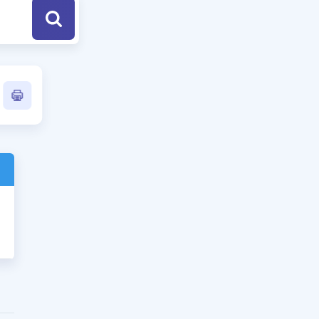
a Özel Fırsatlar
ınavlarla İlgili Haberler
er
 ve Konu Anlatımı