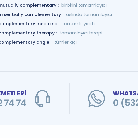
mutually complementary :
birbirini tamamlayıcı
essentially complementary :
aslında tamamlayıcı
complementary medicine :
tamamlayıcı tıp
complementary therapy :
tamamlayıcı terapi
complementary angle :
tümler açı
ZMETLERİ
WHATSA
 74 74
0 (53