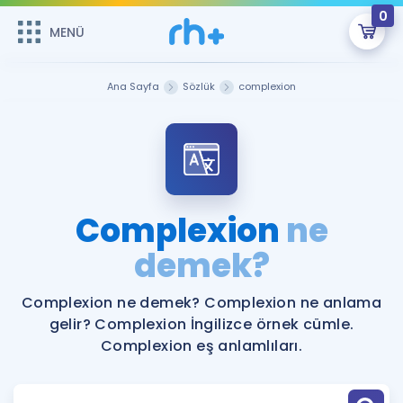
0
MENÜ
MENÜ
Üye Girişi
Ana Sayfa
Sözlük
complexion
Online Dersler
Sepetin Şu An Boş.
Çalışma Paketleri
Remzi Hoca ile seni sınava hazırlayacak onlarca eğitim seni
bekliyor!
Kitaplar ve Kaynaklar
GİRİŞ YAP
Complexion
ne
Katılımcı Görüşleri
demek?
Şifremi Hatırlamıyorum
ÜYE DEĞİLİM
Faydalı Araçlar
Complexion ne demek? Complexion ne anlama
gelir? Complexion İngilizce örnek cümle.
Ücretsiz Kaynaklar
Blog
İngilizce Gramer
Complexion eş anlamlıları.
Hakkımızda
Kariyer
Sözlük
Soru & Cevap
İletişim