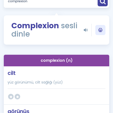
Puan Hesaplama
Rehberlik Aracı
Complexion
sesli
ÖSYM Sınav Takvimi
dinle
Kampanyalar
Blog
complexion (n)
İngilizce Gramer
cilt
yüz görünümü, cilt sağlığı (yüz)
görünüş