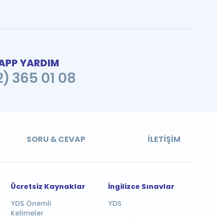
PP YARDIM
2) 365 01 08
SORU & CEVAP
İLETIŞIM
Ücretsiz Kaynaklar
İngilizce Sınavlar
YDS Önemli
YDS
Kelimeler