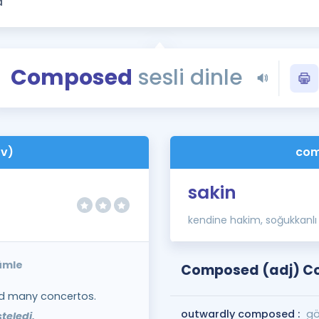
Kampanyalar
Eğitim ve Kitaplar
Blog
Composed
sesli dinle
YDS - YÖKDİL Tüm S
İngilizce Gram
İngilizce Gramer
v)
com
sakin
kendine hakim, soğukkanlı
ümle
Composed (adj) Co
 many concertos.
outwardly composed :
gö
teledi.