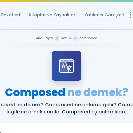
Paketleri
Kitaplar ve Kaynaklar
Katılımcı Görüşleri
Ücretsiz Kayna
Ana Sayfa
Sözlük
composed
YDS ve YÖKDİL içi
Sözlük
İngilizce Sınavları
Puan Hesapla
Composed
ne demek?
YDS ve YÖKDİL P
Remz
Rehberlik Aracı
osed ne demek? Composed ne anlama gelir? Com
YDS ve YÖKDİL'e H
İngilizce örnek cümle. Composed eş anlamlıları.
ÖSYM Sınav Ta
Tüm ÖSYM Sınavl