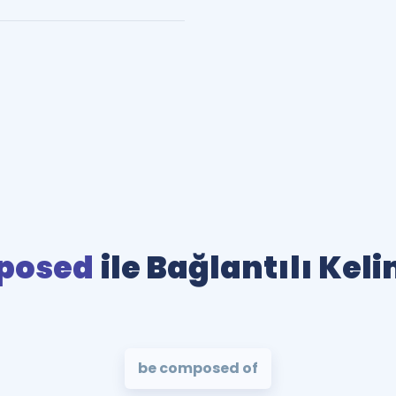
posed
ile Bağlantılı Kel
be composed of