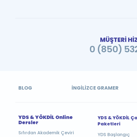
MÜŞTERİ Hİ
0 (850) 532
BLOG
İNGILIZCE GRAMER
YDS & YÖKDİL Online
YDS & YÖKDİL Ç
Dersler
Paketleri
Sıfırdan Akademik Çeviri
YDS Başlangıç