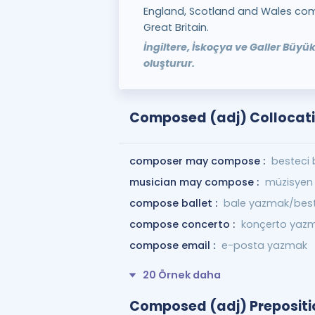
England, Scotland and Wales com
Great Britain.
İngiltere, İskoçya ve Galler Büyü
oluşturur.
Composed (adj) Collocat
composer may compose :
besteci 
musician may compose :
müzisyen 
compose ballet :
bale yazmak/bes
compose concerto :
konçerto yaz
compose email :
e-posta yazmak
20 Örnek daha
Composed (adj) Prepositio