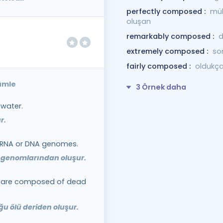
perfectly composed :
mük
oluşan
remarkably composed :
d
extremely composed :
so
fairly composed :
oldukça
ümle
3 Örnek daha
water.
r.
 RNA or DNA genomes.
A genomlarından oluşur.
se are composed of dead
ğu ölü deriden oluşur.