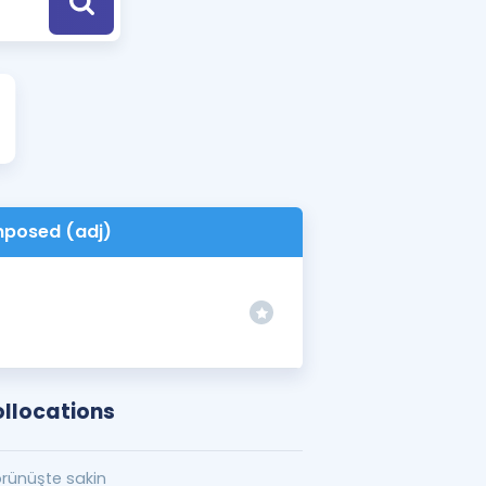
a Özel Fırsatlar
ınavlarla İlgili Haberler
er
 ve Konu Anlatımı
posed (adj)
llocations
rünüşte sakin