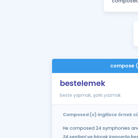
compose (
bestelemek
beste yapmak, şarkı yazmak
Composed (v) ingilizce örnek c
He composed 24 symphonies and
24 senfoni ve birçok konçerto bes