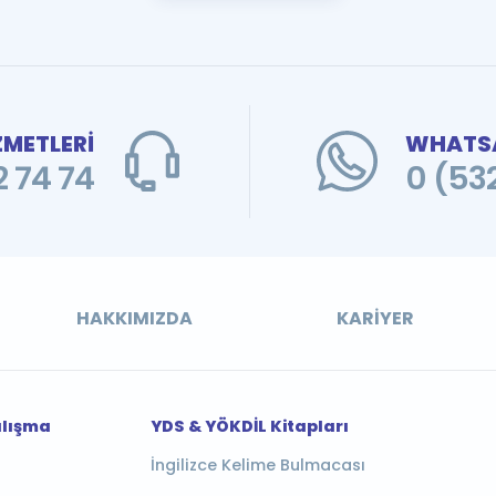
ZMETLERİ
WHATSA
 74 74
0 (53
HAKKIMIZDA
KARIYER
alışma
YDS & YÖKDİL Kitapları
İngilizce Kelime Bulmacası