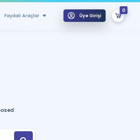
0
Faydalı Araçlar
Üye Girişi
klar
n Ücretsiz Kaynaklar
 için Özel Sözlük
Sepetin Şu An Boş.
ma
uan Hesaplama Aracı
i Hoca ile seni sınava hazırlayacak onlarca eğitim seni bekliyor!
Şifremi Hatırlamıyorum
GİRİŞ YAP
posed
azırlananlar için Öneriler
kvimi
ÜYE DEĞİLİM
arı Tek Takvimde