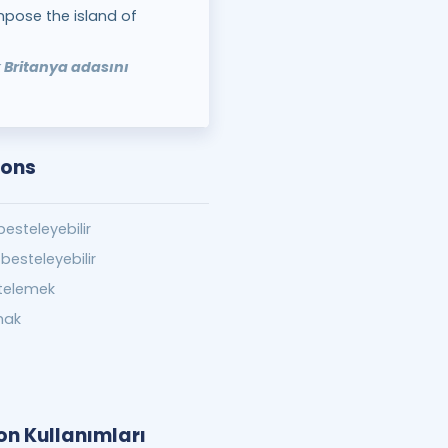
pose the island of
k Britanya adasını
ions
besteleyebilir
besteleyebilir
telemek
mak
n Kullanımları