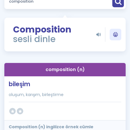
Puan Hesaplama
Rehberlik Aracı
Composition
ÖSYM Sınav Takvimi
sesli dinle
Kampanyalar
Blog
composition (n)
İngilizce Gramer
bileşim
oluşum, karışım, birleştirme
Composition (n) ingilizce örnek cümle