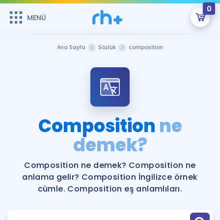
0
MENÜ
MENÜ
Üye Girişi
Ana Sayfa
Sözlük
composition
Online Dersler
Sepetin Şu An Boş.
Çalışma Paketleri
Remzi Hoca ile seni sınava hazırlayacak onlarca eğitim seni
bekliyor!
Kitaplar ve Kaynaklar
GİRİŞ YAP
Composition
ne
Katılımcı Görüşleri
demek?
Şifremi Hatırlamıyorum
ÜYE DEĞİLİM
Faydalı Araçlar
Composition ne demek? Composition ne
anlama gelir? Composition İngilizce örnek
Ücretsiz Kaynaklar
Blog
İngilizce Gramer
cümle. Composition eş anlamlıları.
Hakkımızda
Kariyer
Sözlük
Soru & Cevap
İletişim